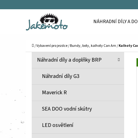
K
Přejít
O
Zpět
Zpět
na
NÁHRADNÍ DÍLY A D
Š
do
do
obsah
Í
obchodu
obchodu
C
K
Domů
/
Vybavení pro jezdce
/
Bundy, boty, kalhoty Can Am
/
Kalhoty Ca
P
K
Přeskočit
Náhradní díly a doplňky BRP
A
O
kategorie
T
S
Náhradní díly G3
E
T
G
Maverick R
O
R
R
A
SEA DOO vodní skútry
I
N
E
N
LED osvětlení