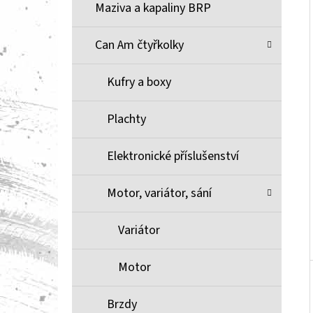
Í
Maziva a kapaliny BRP
P
A
Can Am čtyřkolky
BRZDOVÉ DESTIČKY ZE SLINUTÉHO KOVU
XCR MOOSE RACING NA X3
N
Kufry a boxy
1 100 Kč
E
L
Plachty
Elektronické příslušenství
Motor, variátor, sání
Variátor
Motor
Brzdy