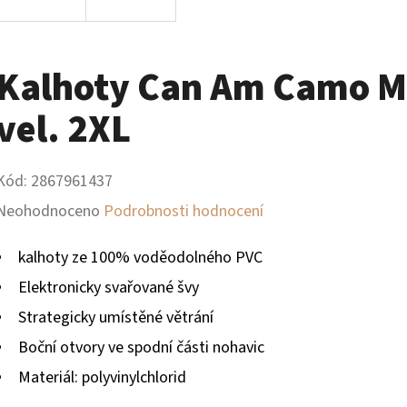
Kalhoty Can Am Camo M
vel. 2XL
Kód:
2867961437
Průměrné
Neohodnoceno
Podrobnosti hodnocení
hodnocení
kalhoty ze 100% voděodolného PVC
produktu
Elektronicky svařované švy
je
Strategicky umístěné větrání
0,0
Boční otvory ve spodní části nohavic
z
Materiál: polyvinylchlorid
5