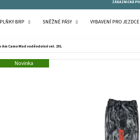
ZÁKAZNICKÁ P
OPLŇKY BRP
SNĚŽNÉ PÁSY
VYBAVENÍ PRO JEZDC
O POTŘEBUJETE NAJÍT?
n Am Camo Mud voděodolné vel. 2XL
Novinka
HLEDAT
DOPORUČUJEME