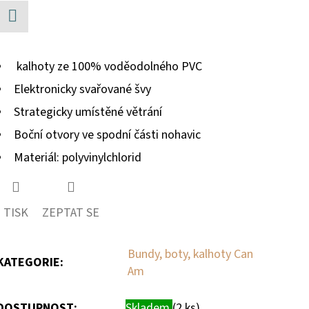
hvězdiček.
Facebook
kalhoty ze 100% voděodolného PVC
Elektronicky svařované švy
Strategicky umístěné větrání
Boční otvory ve spodní části nohavic
Materiál: polyvinylchlorid
TISK
ZEPTAT SE
Bundy, boty, kalhoty Can
KATEGORIE
:
Am
DOSTUPNOST:
Skladem
(2 ks)