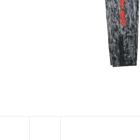
SADA ŠROUBŮ A MATIC KOL G2
PALIVOVÉ ČERPADL
AM
980 Kč
10 900 Kč