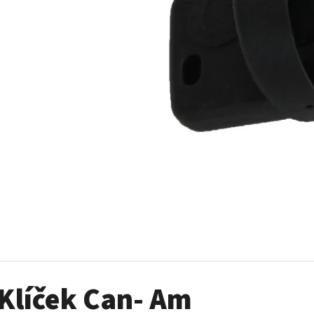
SADA ŠROUBŮ A MATIC KOL G2
PALIVOVÉ ČERPADL
AM
980 Kč
10 900 Kč
Klíček Can- Am