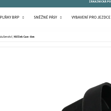
ZÁKAZNICKÁ P
OPLŇKY BRP
SNĚŽNÉ PÁSY
VYBAVENÍ PRO JEZDC
O POTŘEBUJETE NAJÍT?
íslušenství
/
Klíček Can- Am
HLEDAT
DOPORUČUJEME