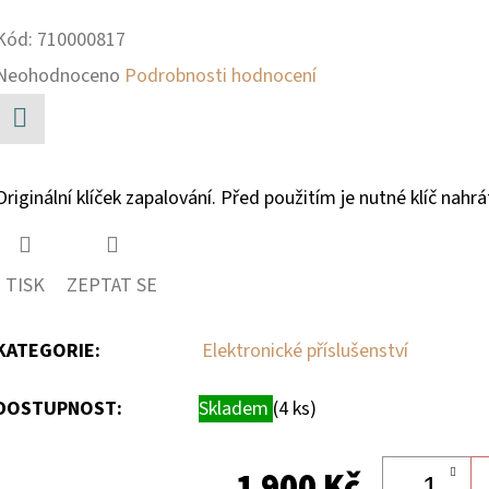
Kód:
710000817
Průměrné
Neohodnoceno
Podrobnosti hodnocení
hodnocení
produktu
Facebook
je
Originální klíček zapalování. Před použitím je nutné klíč nahr
0,0
z
TISK
ZEPTAT SE
5
hvězdiček.
KATEGORIE
:
Elektronické příslušenství
DOSTUPNOST:
Skladem
(4 ks)
1 900 Kč