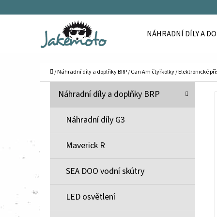
K
Přejít
O
Zpět
Zpět
na
NÁHRADNÍ DÍLY A D
Š
do
do
obsah
Í
obchodu
obchodu
C
K
Domů
/
Náhradní díly a doplňky BRP
/
Can Am čtyřkolky
/
Elektronické př
P
K
Přeskočit
Náhradní díly a doplňky BRP
A
O
kategorie
T
S
Náhradní díly G3
E
T
G
Maverick R
O
R
R
A
SEA DOO vodní skútry
I
N
E
N
LED osvětlení