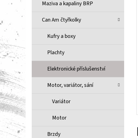
Í
Maziva a kapaliny BRP
P
A
Can Am čtyřkolky
BRZDOVÉ DESTIČKY ZE SLINUTÉHO KOVU
XCR MOOSE RACING NA X3
N
Kufry a boxy
1 100 Kč
E
L
Plachty
Elektronické příslušenství
Motor, variátor, sání
Variátor
Motor
Brzdy