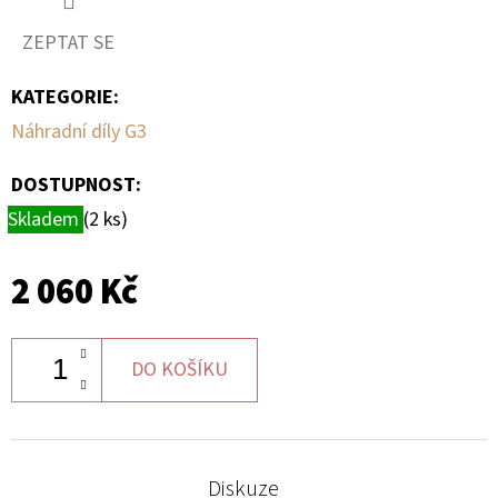
ZEPTAT SE
D
O
KATEGORIE
:
P
Náhradní díly G3
O
R
DOSTUPNOST:
U
Skladem
(2 ks)
Č
U
J
2 060 Kč
E
M
E
DO KOŠÍKU
SADA
ŠROUBŮ
Diskuze
A