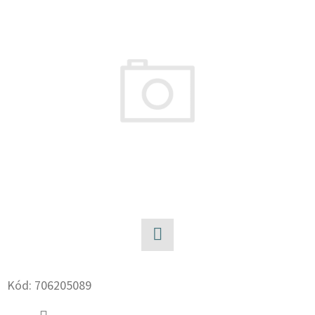
E
T
E
N
A
J
Í
T
?
Facebook
HLEDAT
Kód:
706205089