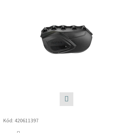
E
T
E
N
A
J
Í
T
?
Facebook
HLEDAT
Kód:
420611397