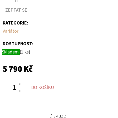
ZEPTAT SE
D
O
KATEGORIE
:
P
Variátor
O
R
DOSTUPNOST:
U
Skladem
(1 ks)
Č
U
J
5 790 Kč
E
M
E
DO KOŠÍKU
BRZDOVÁ
HADIČKA
Diskuze
ABS