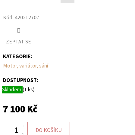
Facebook
D
Kód:
420212707
O
P
O
ZEPTAT SE
R
U
KATEGORIE
:
Č
Motor, variátor, sání
U
J
DOSTUPNOST:
E
Skladem
(1 ks)
M
E
7 100 Kč
SADA
ŠROUBŮ
DO KOŠÍKU
A