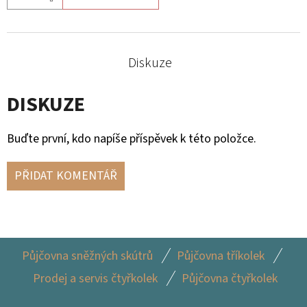
MATIC
KOL
G2
980
Diskuze
Kč
DISKUZE
Buďte první, kdo napíše příspěvek k této položce.
PŘIDAT KOMENTÁŘ
Z
Půjčovna sněžných skútrů
Půjčovna tříkolek
Á
Prodej a servis čtyřkolek
Půjčovna čtyřkolek
P