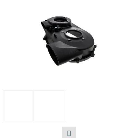
E
T
E
N
A
J
Í
T
?
HLEDAT