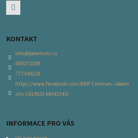
A
T
Facebook
Í
KONTAKT
info
@
jakemoto.cz
605272589
777340228
https://www.facebook.com/BRP-Centrum-Jakem
oto-101963144542345/
INFORMACE PRO VÁS