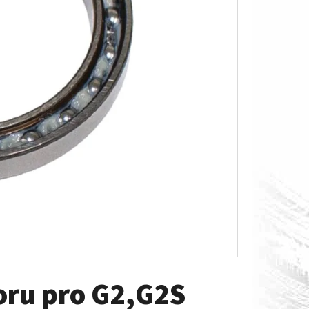
O S MĚŘÁKEM PALIVA CAN-
toru pro G2,G2S