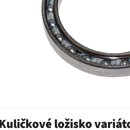
SADA ŠROUBŮ A MATIC KOL G2
PALIVOVÉ ČERPADL
AM
980 Kč
10 900 Kč
Kuličkové ložisko variá