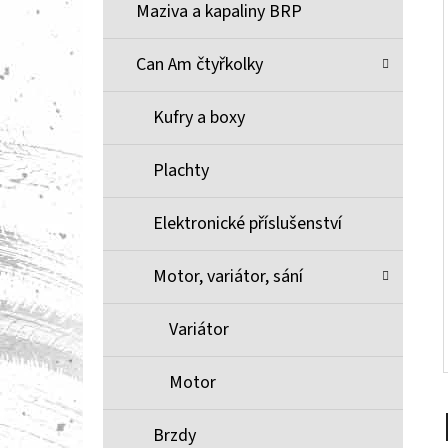
Í
Maziva a kapaliny BRP
P
A
Can Am čtyřkolky
BRZDOVÉ DESTIČKY ZE SLINUTÉHO KOVU
XCR MOOSE RACING NA X3
N
Kufry a boxy
1 100 Kč
E
L
Plachty
Elektronické příslušenství
Motor, variátor, sání
Variátor
Motor
Brzdy