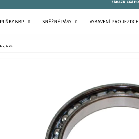
ZÁKAZNICKÁ P
OPLŇKY BRP
SNĚŽNÉ PÁSY
VYBAVENÍ PRO JEZDC
O POTŘEBUJETE NAJÍT?
 G2,G2S
HLEDAT
DOPORUČUJEME