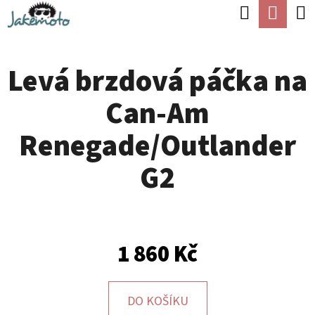
K
Hledat
Náku
Přejít
O
Zpět
Zpět
na
koší
Š
obsah
Levá brzdová páčka na
Í
C
K
Can-Am
O
P
Renegade/Outlander
O
G2
T
Ř
E
B
1 860 Kč
U
J
DO KOŠÍKU