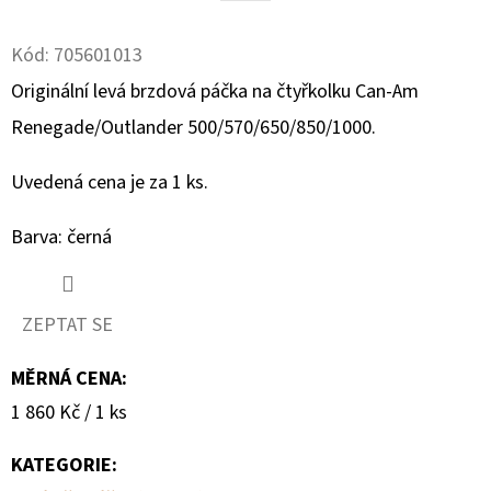
Facebook
D
Kód:
705601013
O
Originální levá brzdová páčka na čtyřkolku Can-Am
P
Renegade/Outlander 500/570/650/850/1000.
O
R
Uvedená cena je za 1 ks.
U
Č
Barva: černá
U
J
E
ZEPTAT SE
M
E
MĚRNÁ CENA:
Měrná
1 860 Kč / 1 ks
cena:
SADA
ŠROUBŮ
KATEGORIE
:
A