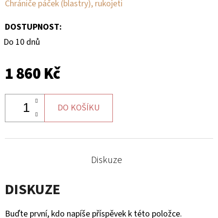
Chrániče páček (blastry), rukojeti
MATIC
KOL
G2
DOSTUPNOST:
980
Do 10 dnů
Kč
1 860 Kč
DO KOŠÍKU
Diskuze
DISKUZE
Buďte první, kdo napíše příspěvek k této položce.