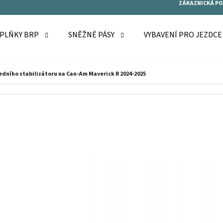
ZÁKAZNICKÁ P
OPLŇKY BRP
SNĚŽNÉ PÁSY
VYBAVENÍ PRO JEZDC
O POTŘEBUJETE NAJÍT?
edního stabilizátoru na Can-Am Maverick R 2024-2025
HLEDAT
DOPORUČUJEME