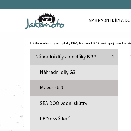
K
Přejít
O
Zpět
Zpět
na
NÁHRADNÍ DÍLY A D
Š
do
do
obsah
Í
obchodu
obchodu
C
K
Domů
/
Náhradní díly a doplňky BRP
/
Maverick R
/
Pravá spojovačka př
P
K
Přeskočit
Náhradní díly a doplňky BRP
A
O
kategorie
T
S
Náhradní díly G3
E
T
G
Maverick R
O
R
R
A
SEA DOO vodní skútry
I
N
E
N
LED osvětlení