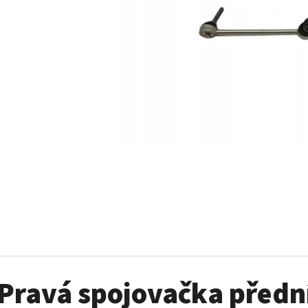
SADA ŠROUBŮ A MATIC KOL G2
PALIVOVÉ ČERPADL
AM
980 Kč
10 900 Kč
Pravá spojovačka přední