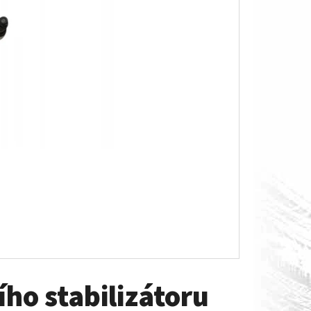
O S MĚŘÁKEM PALIVA CAN-
ho stabilizátoru