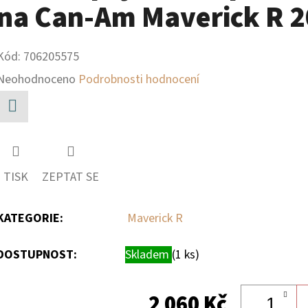
na Can-Am Maverick R 
Kód:
706205575
Průměrné
Neohodnoceno
Podrobnosti hodnocení
hodnocení
produktu
Facebook
je
0,0
TISK
ZEPTAT SE
z
5
KATEGORIE
:
Maverick R
hvězdiček.
DOSTUPNOST:
Skladem
(1 ks)
2 060 Kč