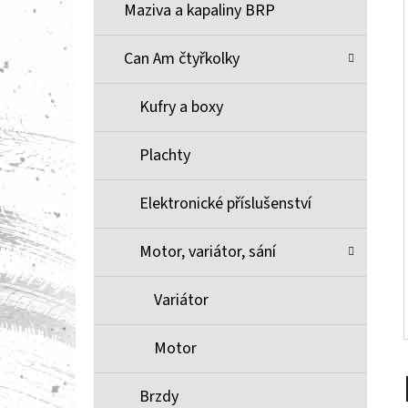
Í
Maziva a kapaliny BRP
P
A
Can Am čtyřkolky
BRZDOVÉ DESTIČKY ZE SLINUTÉHO KOVU
XCR MOOSE RACING NA X3
N
Kufry a boxy
1 100 Kč
E
L
Plachty
Elektronické příslušenství
Motor, variátor, sání
Variátor
Motor
Brzdy