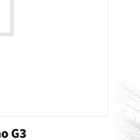
O S MĚŘÁKEM PALIVA CAN-
no G3