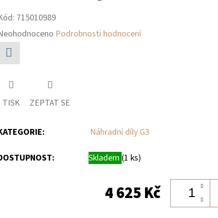
Kód:
715010989
Průměrné
Neohodnoceno
Podrobnosti hodnocení
hodnocení
produktu
Facebook
je
0,0
TISK
ZEPTAT SE
z
5
KATEGORIE
:
Náhradní díly G3
hvězdiček.
DOSTUPNOST:
Skladem
(1 ks)
4 625 Kč