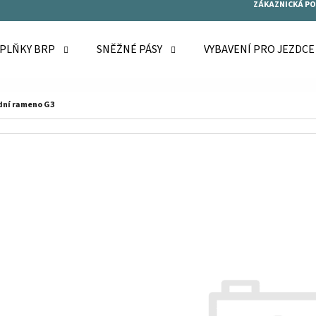
ZÁKAZNICKÁ P
OPLŇKY BRP
SNĚŽNÉ PÁSY
VYBAVENÍ PRO JEZDC
O POTŘEBUJETE NAJÍT?
dní rameno G3
HLEDAT
DOPORUČUJEME