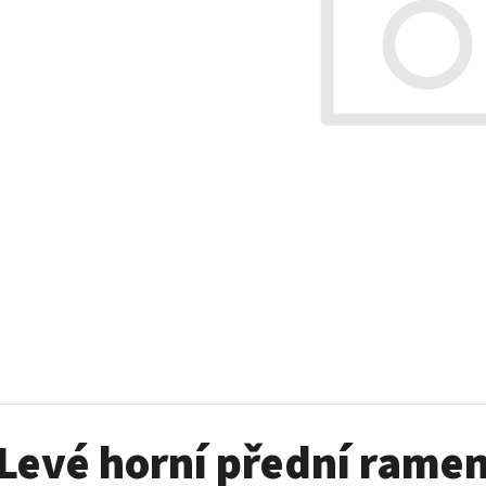
SADA ŠROUBŮ A MATIC KOL G2
PALIVOVÉ ČERPADL
AM
980 Kč
10 900 Kč
Levé horní přední rame