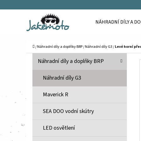
K
Přejít
O
Zpět
Zpět
na
NÁHRADNÍ DÍLY A D
Š
do
do
obsah
Í
obchodu
obchodu
C
K
Domů
/
Náhradní díly a doplňky BRP
/
Náhradní díly G3
/
Levé horní pře
P
K
Přeskočit
Náhradní díly a doplňky BRP
A
O
kategorie
T
S
Náhradní díly G3
E
T
G
Maverick R
O
R
R
A
SEA DOO vodní skútry
I
N
E
N
LED osvětlení