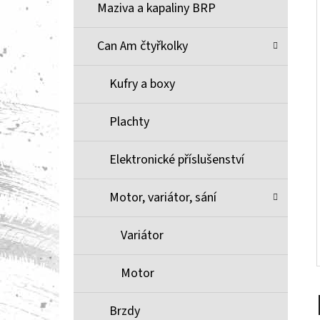
Í
Maziva a kapaliny BRP
P
A
Can Am čtyřkolky
BRZDOVÉ DESTIČKY ZE SLINUTÉHO KOVU
XCR MOOSE RACING NA X3
N
Kufry a boxy
1 100 Kč
E
L
Plachty
Elektronické příslušenství
Motor, variátor, sání
Variátor
Motor
Brzdy