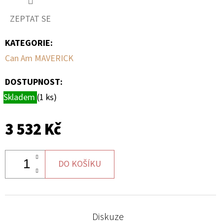
ZEPTAT SE
D
O
KATEGORIE
:
P
Can Am MAVERICK
O
R
DOSTUPNOST:
U
Skladem
(1 ks)
Č
U
J
3 532 Kč
E
M
E
DO KOŠÍKU
BRZDOVÉ
DESTIČKY
Diskuze
ZE