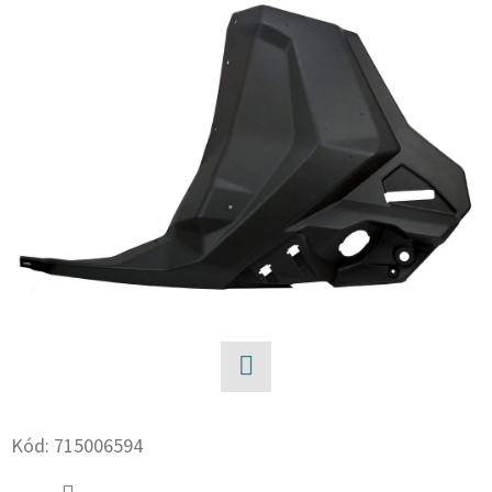
E
T
E
N
A
J
Í
T
?
Facebook
HLEDAT
Kód:
715006594