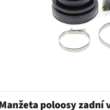
SADA ŠROUBŮ A MATIC KOL G2
PALIVOVÉ ČERPADL
AM
980 Kč
10 900 Kč
Manžeta poloosy zadní v