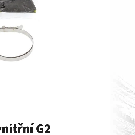
O S MĚŘÁKEM PALIVA CAN-
nitřní G2