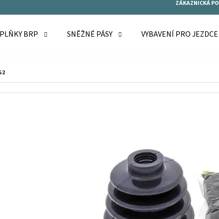
ZÁKAZNICKÁ P
OPLŇKY BRP
SNĚŽNÉ PÁSY
VYBAVENÍ PRO JEZDC
O POTŘEBUJETE NAJÍT?
G2
HLEDAT
DOPORUČUJEME