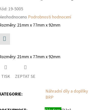
Kód:
19-5005
Průměrné
Neohodnoceno
Podrobnosti hodnocení
hodnocení
Rozměry: 21mm x 77mm x 92mm
produktu
je
Facebook
0,0
Rozměry: 21mm x 77mm x 92mm
z
5
hvězdiček.
TISK
ZEPTAT SE
Náhradní díly a doplňky
KATEGORIE
:
BRP