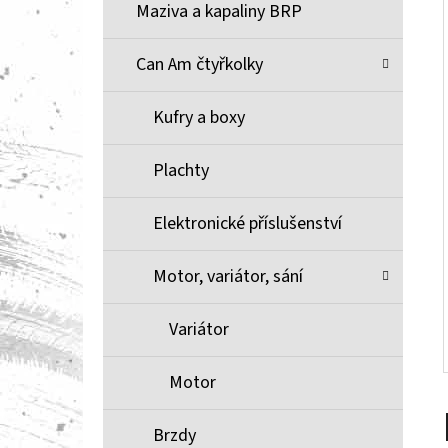
Í
Maziva a kapaliny BRP
P
A
Can Am čtyřkolky
BRZDOVÉ DESTIČKY ZE SLINUTÉHO KOVU
XCR MOOSE RACING NA X3
N
Kufry a boxy
1 100 Kč
E
L
Plachty
Elektronické příslušenství
Motor, variátor, sání
Variátor
Motor
Brzdy