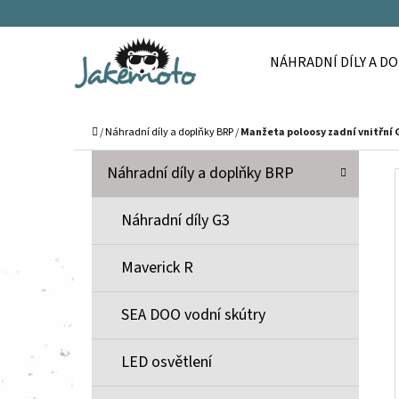
K
Přejít
O
Zpět
Zpět
na
NÁHRADNÍ DÍLY A D
Š
do
do
obsah
Í
obchodu
obchodu
C
K
Domů
/
Náhradní díly a doplňky BRP
/
Manžeta poloosy zadní vnitřní 
P
K
Přeskočit
Náhradní díly a doplňky BRP
A
O
kategorie
T
S
Náhradní díly G3
E
T
G
Maverick R
O
R
R
A
SEA DOO vodní skútry
I
N
E
N
LED osvětlení