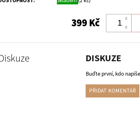
DOSTUPNOST:
Skladem
(2 ks)
399 Kč
Diskuze
DISKUZE
Buďte první, kdo napíše
PŘIDAT KOMENTÁŘ