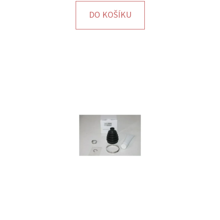
E
DO KOŠÍKU
T
E
N
A
J
Í
T
?
HLEDAT