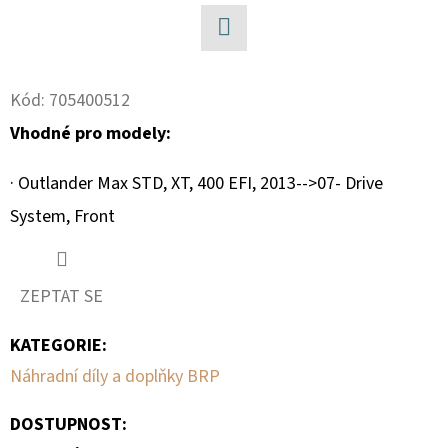
D
Facebook
O
P
Kód:
705400512
O
Vhodné pro modely:
R
U
· Outlander Max STD, XT, 400 EFI, 2013-->07- Drive
Č
System, Front
U
J
E
ZEPTAT SE
M
E
KATEGORIE
:
Náhradní díly a doplňky BRP
BRZDOVÝ
KOTOUČ
DOSTUPNOST:
ZADNÍ