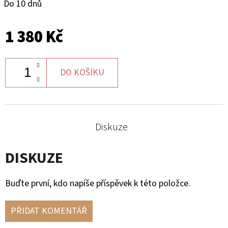
Do 10 dnů
G3
2
705
1 380 Kč
Kč
DO KOŠÍKU
Diskuze
DISKUZE
Buďte první, kdo napíše příspěvek k této položce.
PŘIDAT KOMENTÁŘ