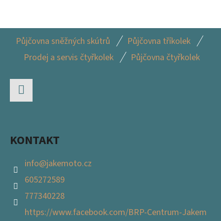
Z
Půjčovna sněžných skútrů
Půjčovna tříkolek
Á
Prodej a servis čtyřkolek
Půjčovna čtyřkolek
P
A
T
Facebook
Í
KONTAKT
info
@
jakemoto.cz
605272589
777340228
https://www.facebook.com/BRP-Centrum-Jakem