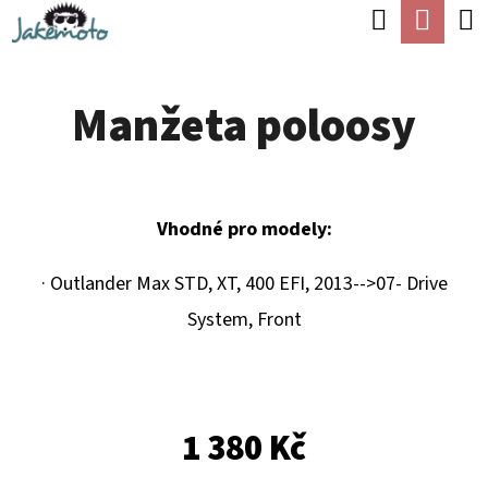
K
Hledat
Náku
Přejít
O
Zpět
Zpět
na
koší
Š
obsah
Manžeta poloosy
Í
C
K
O
P
Vhodné pro modely:
O
T
· Outlander Max STD, XT, 400 EFI, 2013-->07- Drive
Ř
System, Front
E
B
U
1 380 Kč
J