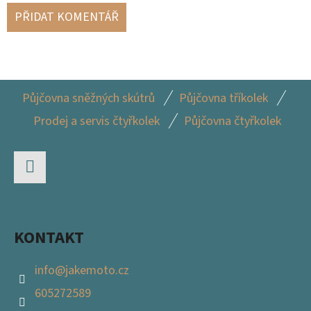
PŘIDAT KOMENTÁŘ
Z
Půjčovna sněžných skútrů
Půjčovna tříkolek
Á
Prodej a servis čtyřkolek
Půjčovna čtyřkolek
P
A
T
Facebook
Í
KONTAKT
info
@
jakemoto.cz
605272589