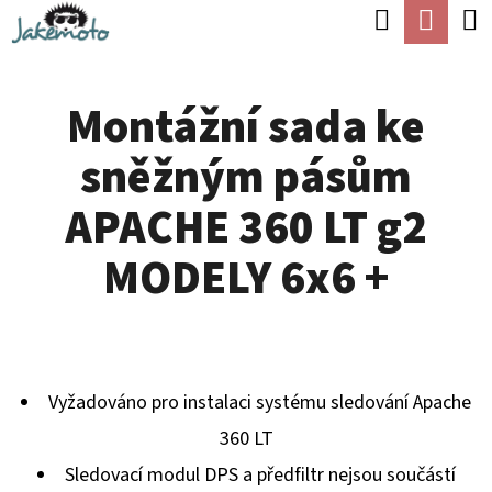
K
Hledat
Náku
Přejít
O
Zpět
Zpět
na
koší
Š
obsah
Montážní sada ke
Í
C
K
sněžným pásům
O
P
APACHE 360 LT g2
O
MODELY 6x6 +
T
Ř
E
B
Vyžadováno pro instalaci systému sledování Apache
U
360 ​​LT
J
Sledovací modul DPS a předfiltr nejsou součástí