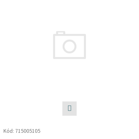
D
O
P
O
R
U
Č
U
J
E
M
E
Facebook
SADA
ŠROUBŮ
Kód:
715005105
A