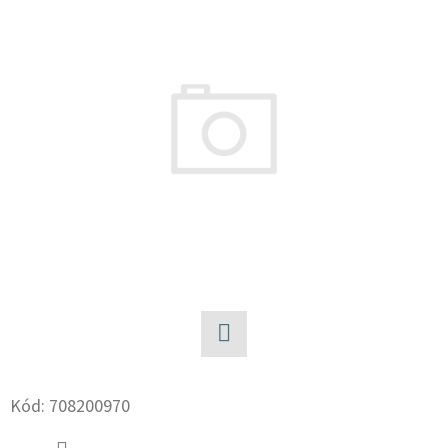
E
T
E
N
A
J
Í
T
?
Facebook
HLEDAT
Kód:
708200970