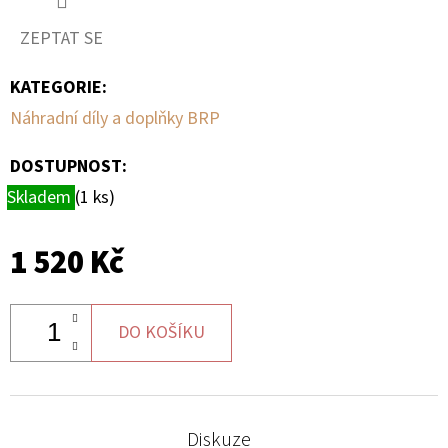
ZEPTAT SE
D
O
KATEGORIE
:
P
Náhradní díly a doplňky BRP
O
R
DOSTUPNOST:
U
Skladem
(1 ks)
Č
U
J
1 520 Kč
E
M
E
DO KOŠÍKU
BRZDOVÁ
HADIČKA
Diskuze
ABS