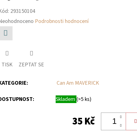
Kód:
293150104
Průměrné
Neohodnoceno
Podrobnosti hodnocení
hodnocení
produktu
Facebook
je
0,0
TISK
ZEPTAT SE
z
5
KATEGORIE
:
Can Am MAVERICK
hvězdiček.
DOSTUPNOST:
Skladem
(>5 ks)
35 Kč
D