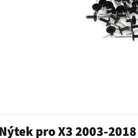
SADA ŠROUBŮ A MATIC KOL G2
PALIVOVÉ ČERPADL
AM
980 Kč
10 900 Kč
Nýtek pro X3 2003-2018