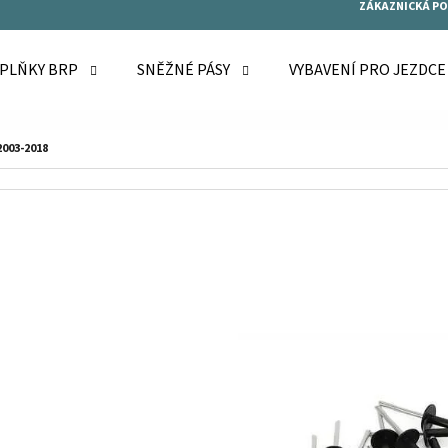
ZÁKAZNICKÁ P
OPLŇKY BRP
SNĚŽNÉ PÁSY
VYBAVENÍ PRO JEZDC
O POTŘEBUJETE NAJÍT?
2003-2018
HLEDAT
DOPORUČUJEME