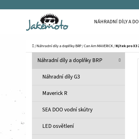
K
Přejít
O
Zpět
Zpět
na
NÁHRADNÍ DÍLY A D
Š
do
do
obsah
Í
obchodu
obchodu
C
K
Domů
/
Náhradní díly a doplňky BRP
/
Can Am MAVERICK
/
Nýtek pro X3 
P
K
Přeskočit
Náhradní díly a doplňky BRP
A
O
kategorie
T
S
Náhradní díly G3
E
T
G
Maverick R
O
R
R
A
SEA DOO vodní skútry
I
N
E
N
LED osvětlení