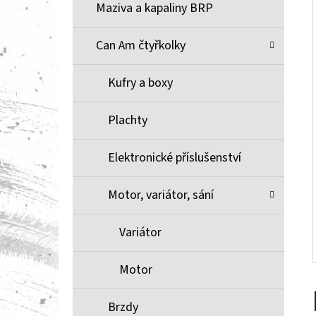
Í
Maziva a kapaliny BRP
P
A
Can Am čtyřkolky
BRZDOVÉ DESTIČKY ZE SLINUTÉHO KOVU
XCR MOOSE RACING NA X3
N
Kufry a boxy
1 100 Kč
E
L
Plachty
Elektronické příslušenství
Motor, variátor, sání
Variátor
Motor
Brzdy