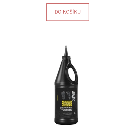
E
T
DO KOŠÍKU
E
N
A
J
Í
T
?
HLEDAT