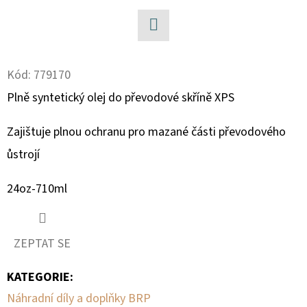
D
O
Facebook
P
Kód:
779170
O
Plně syntetický olej do převodové skříně XPS
R
U
Zajištuje plnou ochranu pro mazané části převodového
Č
U
ůstrojí
J
E
24oz-710ml
M
E
ZEPTAT SE
KATEGORIE
:
SADA
ŠROUBŮ
Náhradní díly a doplňky BRP
A