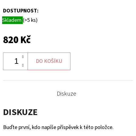
MATIC
KOL
DOSTUPNOST:
G2
Skladem
(>5 ks)
980
Kč
820 Kč
DO KOŠÍKU
Diskuze
DISKUZE
Buďte první, kdo napíše příspěvek k této položce.