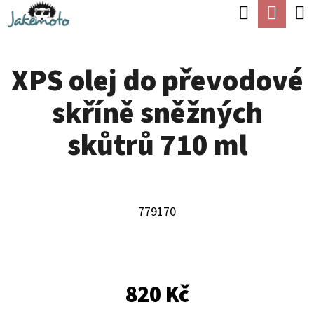
K
Hledat
Náku
Přejít
O
Zpět
Zpět
na
koší
Š
obsah
XPS olej do převodové
Í
C
K
skříně sněžných
O
P
skůtrů 710 ml
O
T
Ř
779170
E
B
U
820 Kč
J