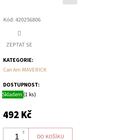
Facebook
D
Kód:
420256806
O
P
O
ZEPTAT SE
R
U
KATEGORIE
:
Č
Can Am MAVERICK
U
J
DOSTUPNOST:
E
M
Skladem
(1 ks)
E
492 Kč
BRZDOVÝ
KOTOUČ
DO KOŠÍKU
ZADNÍ