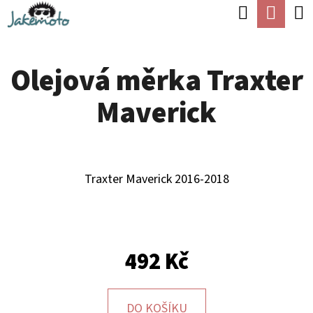
K
Hledat
Náku
Přejít
O
Zpět
Zpět
na
koší
Š
obsah
Olejová měrka Traxter
Í
C
K
Maverick
O
P
O
T
Traxter Maverick 2016-2018
Ř
E
B
492 Kč
U
J
DO KOŠÍKU