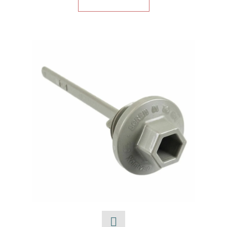
E
T
E
N
A
J
Í
T
?
HLEDAT