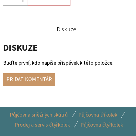
G3
2
705
Kč
Diskuze
DISKUZE
Buďte první, kdo napíše příspěvek k této položce.
PŘIDAT KOMENTÁŘ
Z
Půjčovna sněžných skútrů
Půjčovna tříkolek
Á
Prodej a servis čtyřkolek
Půjčovna čtyřkolek
P