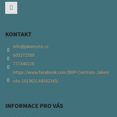
A
T
Facebook
Í
KONTAKT
info
@
jakemoto.cz
605272589
777340228
https://www.facebook.com/BRP-Centrum-Jakem
oto-101963144542345/
INFORMACE PRO VÁS