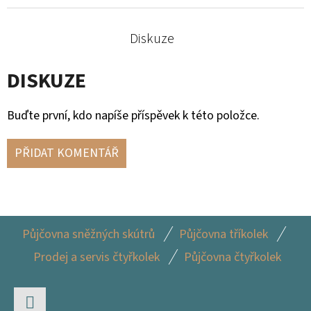
Diskuze
DISKUZE
Buďte první, kdo napíše příspěvek k této položce.
PŘIDAT KOMENTÁŘ
Z
Půjčovna sněžných skútrů
Půjčovna tříkolek
Á
Prodej a servis čtyřkolek
Půjčovna čtyřkolek
P
A