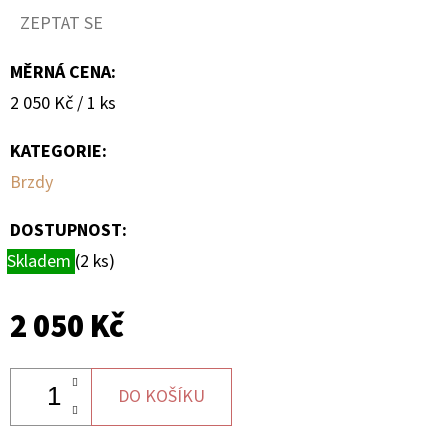
SLINUTÉHO
ZEPTAT SE
KOVU
XCR
MOOSE
MĚRNÁ CENA:
RACING
NA
Měrná
2 050 Kč / 1 ks
X3
cena:
1
KATEGORIE
:
100
Kč
Brzdy
DOSTUPNOST:
Skladem
(2 ks)
2 050 Kč
DO KOŠÍKU