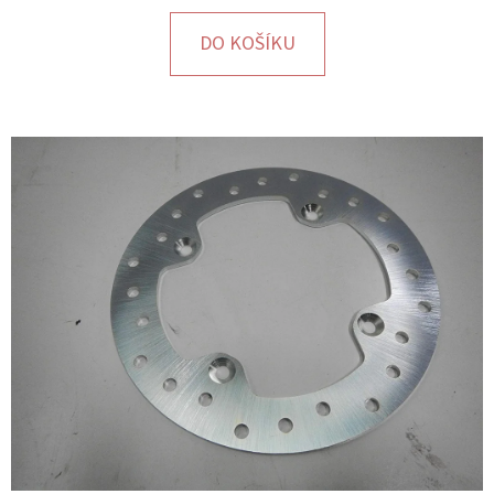
E
T
DO KOŠÍKU
E
N
A
J
Í
T
?
HLEDAT