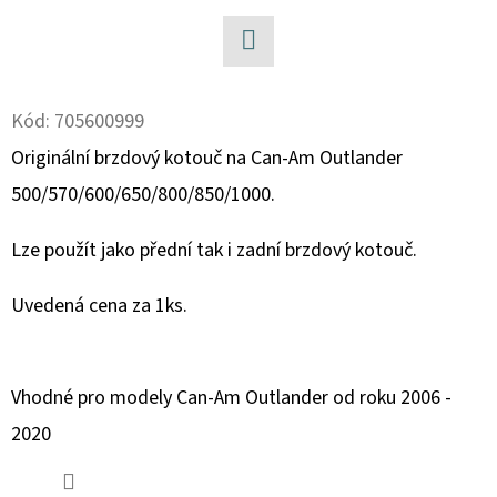
D
O
Facebook
P
Kód:
705600999
O
Originální brzdový kotouč na Can-Am Outlander
R
U
500/570/600/650/800/850/1000.
Č
U
Lze použít jako přední tak i zadní brzdový kotouč.
J
E
Uvedená cena za 1ks.
M
E
Vhodné pro modely Can-Am Outlander od roku 2006 -
2020
BRZDOVÉ
DESTIČKY
ZE