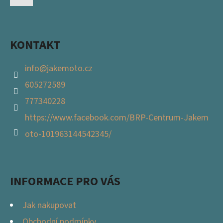
T
Facebook
Í
KONTAKT
info
@
jakemoto.cz
605272589
777340228
https://www.facebook.com/BRP-Centrum-Jakem
oto-101963144542345/
INFORMACE PRO VÁS
Jak nakupovat
Obchodní podmínky