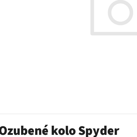
SADA ŠROUBŮ A MATIC KOL G2
PALIVOVÉ ČERPADL
AM
980 Kč
10 900 Kč
Ozubené kolo Spyder