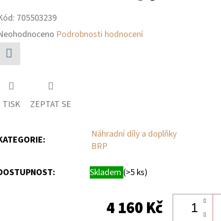
Kód:
705503239
Průměrné
Neohodnoceno
Podrobnosti hodnocení
hodnocení
produktu
Facebook
je
0,0
TISK
ZEPTAT SE
z
5
Náhradní díly a doplňky
KATEGORIE
:
BRP
hvězdiček.
DOSTUPNOST:
Skladem
(>5 ks)
4 160 Kč