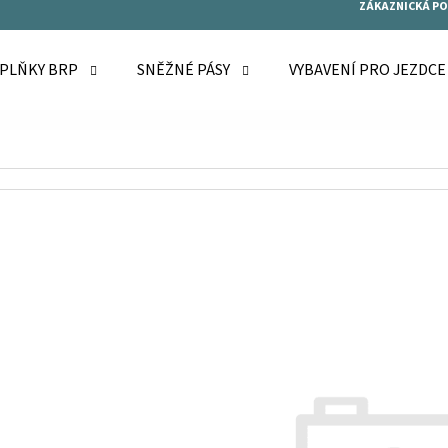
ZÁKAZNICKÁ P
OPLŇKY BRP
SNĚŽNÉ PÁSY
VYBAVENÍ PRO JEZDC
O POTŘEBUJETE NAJÍT?
HLEDAT
DOPORUČUJEME