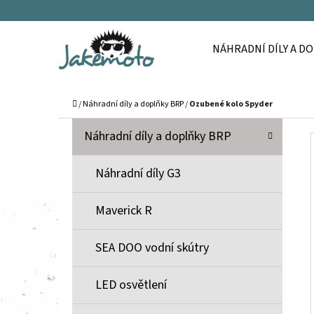
K
Přejít
O
Zpět
Zpět
na
NÁHRADNÍ DÍLY A D
Š
do
do
obsah
Í
obchodu
obchodu
C
K
Domů
/
Náhradní díly a doplňky BRP
/
Ozubené kolo Spyder
P
K
Přeskočit
Náhradní díly a doplňky BRP
A
O
kategorie
T
S
Náhradní díly G3
E
T
G
Maverick R
O
R
R
A
SEA DOO vodní skútry
I
N
E
N
LED osvětlení