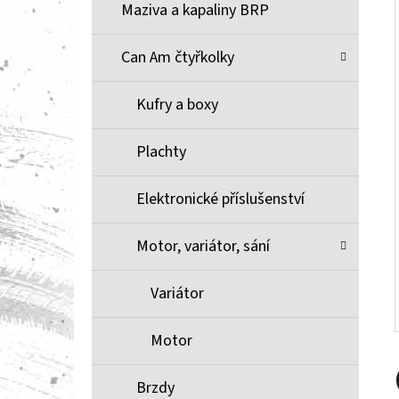
Í
Maziva a kapaliny BRP
P
A
Can Am čtyřkolky
BRZDOVÉ DESTIČKY ZE SLINUTÉHO KOVU
XCR MOOSE RACING NA X3
N
Kufry a boxy
1 100 Kč
E
L
Plachty
Elektronické příslušenství
Motor, variátor, sání
Variátor
Motor
Brzdy