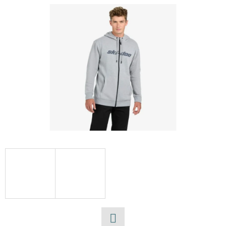
E
T
E
N
A
J
Í
T
?
HLEDAT