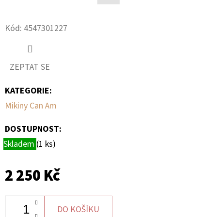
Facebook
D
Kód:
4547301227
O
P
O
ZEPTAT SE
R
U
KATEGORIE
:
Č
Mikiny Can Am
U
J
DOSTUPNOST:
E
Skladem
(1 ks)
M
E
2 250 Kč
BRZDOVÁ
HADICE
DO KOŠÍKU
K