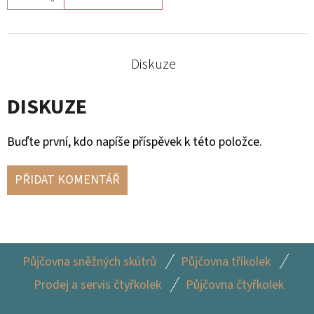
ZADNÍMU
TŘMENU
PRAVÁ
1
Diskuze
230
Kč
DISKUZE
Buďte první, kdo napíše příspěvek k této položce.
PŘIDAT KOMENTÁŘ
Z
Půjčovna sněžných skútrů
Půjčovna tříkolek
Á
Prodej a servis čtyřkolek
Půjčovna čtyřkolek
P