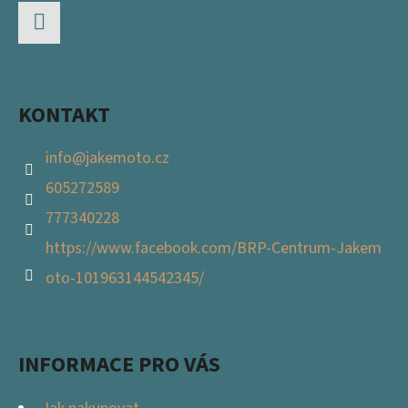
A
T
Facebook
Í
KONTAKT
info
@
jakemoto.cz
605272589
777340228
https://www.facebook.com/BRP-Centrum-Jakem
oto-101963144542345/
INFORMACE PRO VÁS