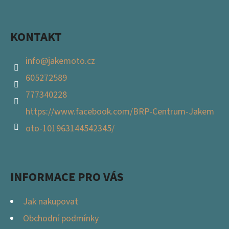
Facebook
Í
KONTAKT
info
@
jakemoto.cz
605272589
777340228
https://www.facebook.com/BRP-Centrum-Jakem
oto-101963144542345/
INFORMACE PRO VÁS
Jak nakupovat
Obchodní podmínky