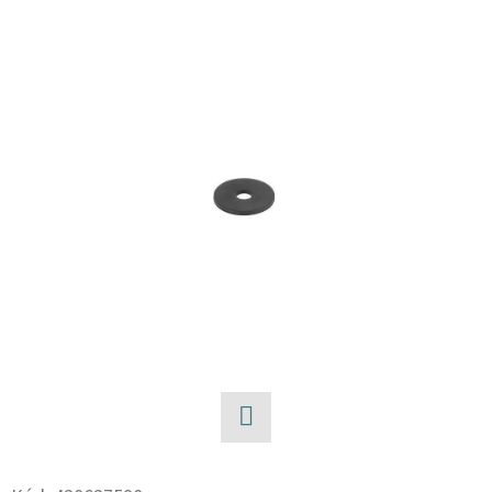
E
T
E
N
A
J
Í
T
?
HLEDAT
Facebook