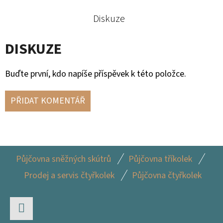
G3
Diskuze
2
705
Kč
DISKUZE
Buďte první, kdo napíše příspěvek k této položce.
PŘIDAT KOMENTÁŘ
Z
Půjčovna sněžných skútrů
Půjčovna tříkolek
Á
Prodej a servis čtyřkolek
Půjčovna čtyřkolek
P
A
T