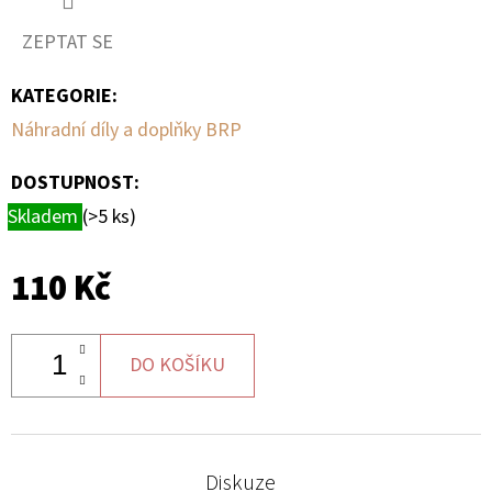
ZEPTAT SE
D
O
KATEGORIE
:
P
Náhradní díly a doplňky BRP
O
R
DOSTUPNOST:
U
Skladem
(>5 ks)
Č
U
J
110 Kč
E
M
E
DO KOŠÍKU
PALIVOVÉ
ČERPADLO
Diskuze
S