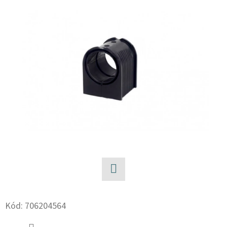
E
T
E
N
A
J
Í
T
?
Facebook
HLEDAT
Kód:
706204564