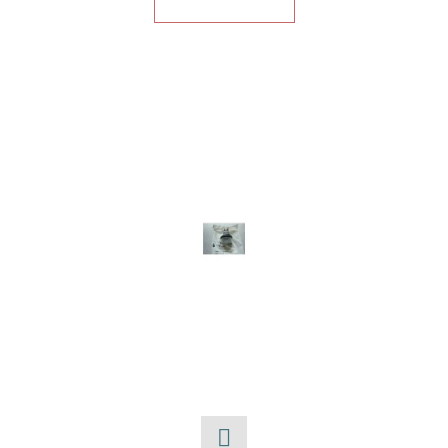
E
T
E
N
A
J
Í
T
?
HLEDAT