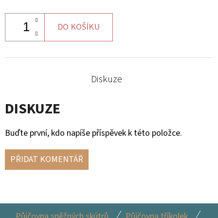
MAVERICK
X3
DO KOŠÍKU
6
237
Kč
Diskuze
DISKUZE
Buďte první, kdo napíše příspěvek k této položce.
PŘIDAT KOMENTÁŘ
Z
Půjčovna sněžných skútrů
Půjčovna tříkolek