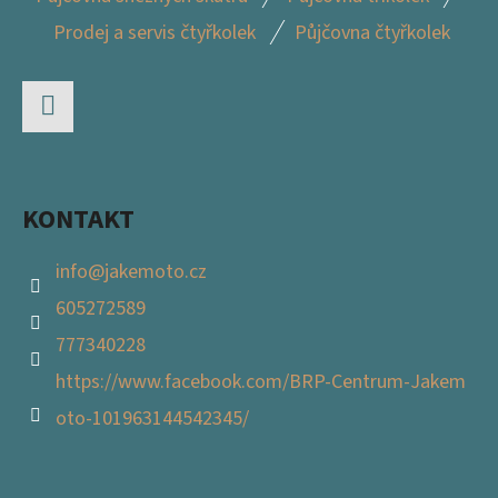
Á
Prodej a servis čtyřkolek
Půjčovna čtyřkolek
P
A
T
Facebook
Í
KONTAKT
info
@
jakemoto.cz
605272589
777340228
https://www.facebook.com/BRP-Centrum-Jakem
oto-101963144542345/