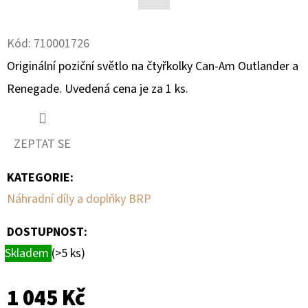
Facebook
D
Kód:
710001726
O
P
Originální poziční světlo na čtyřkolky Can-Am Outlander a
O
Renegade. Uvedená cena je za 1 ks.
R
U
Č
ZEPTAT SE
U
J
KATEGORIE
:
E
Náhradní díly a doplňky BRP
M
E
DOSTUPNOST:
Skladem
(>5 ks)
BRZDOVÁ
HADIČKA
1 045 Kč
ZADNÍ