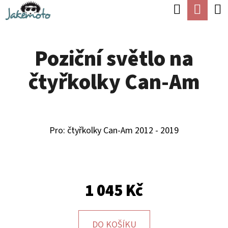
K
Hledat
Náku
Přejít
O
Zpět
Zpět
na
koší
Š
obsah
Poziční světlo na
Í
C
K
čtyřkolky Can-Am
O
P
O
T
Pro:
čtyřkolky Can-Am 2012 - 2019
Ř
E
B
1 045 Kč
U
J
DO KOŠÍKU