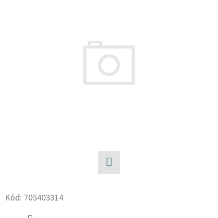
E
T
E
N
A
J
Í
T
?
Facebook
HLEDAT
Kód:
705403314