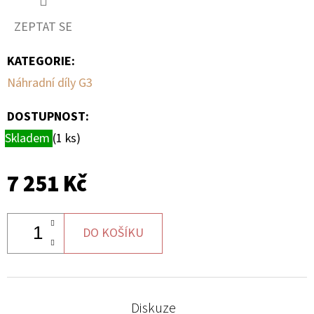
ZEPTAT SE
D
O
KATEGORIE
:
P
Náhradní díly G3
O
R
DOSTUPNOST:
U
Skladem
(1 ks)
Č
U
J
7 251 Kč
E
M
E
DO KOŠÍKU
BRZDOVÝ
KOTOUČ
Diskuze
ZADNÍ