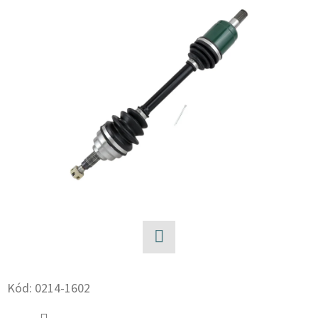
E
T
E
N
A
J
Í
T
?
Facebook
HLEDAT
Kód:
0214-1602