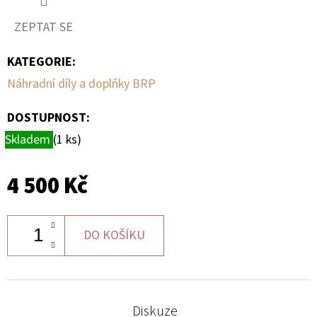
ZEPTAT SE
D
O
KATEGORIE
:
P
Náhradní díly a doplňky BRP
O
R
DOSTUPNOST:
U
Skladem
(1 ks)
Č
U
J
4 500 Kč
E
M
E
DO KOŠÍKU
BRZDOVÉ
DESTIČKY
Diskuze
ZE