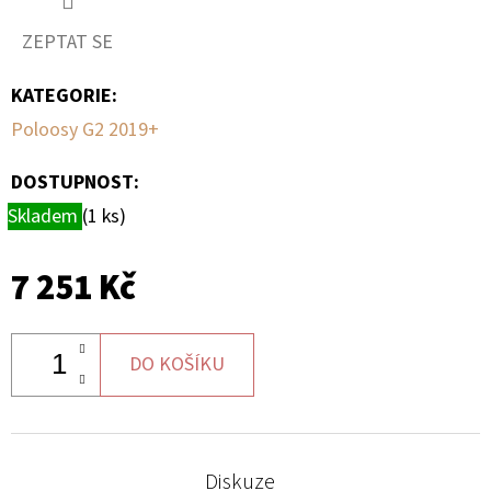
ZEPTAT SE
D
O
KATEGORIE
:
P
Poloosy G2 2019+
O
R
DOSTUPNOST:
U
Skladem
(1 ks)
Č
U
J
7 251 Kč
E
M
E
DO KOŠÍKU
TYČ
CAN-
Diskuze
AM