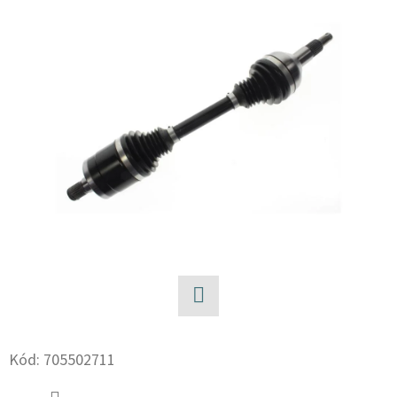
E
T
E
N
A
J
Í
T
?
Facebook
HLEDAT
Kód:
705502711