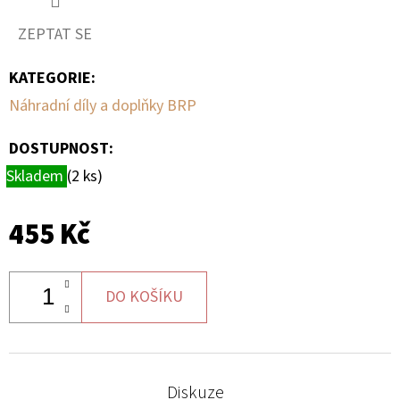
ZEPTAT SE
D
O
KATEGORIE
:
P
Náhradní díly a doplňky BRP
O
R
DOSTUPNOST:
U
Skladem
(2 ks)
Č
U
J
455 Kč
E
M
E
DO KOŠÍKU
PALIVOVÉ
ČERPADLO
Diskuze
S