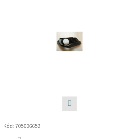
E
T
E
N
A
J
Í
T
?
Facebook
HLEDAT
Kód:
705006652