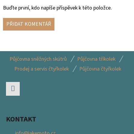
Buďte první, kdo napíše příspěvek k této položce.
PŘIDAT KOMENTÁŘ
Z
Půjčovna sněžných skútrů
Půjčovna tříkolek
Á
Prodej a servis čtyřkolek
Půjčovna čtyřkolek
P
A
T
Facebook
Í
KONTAKT
info
@
jakemoto.cz