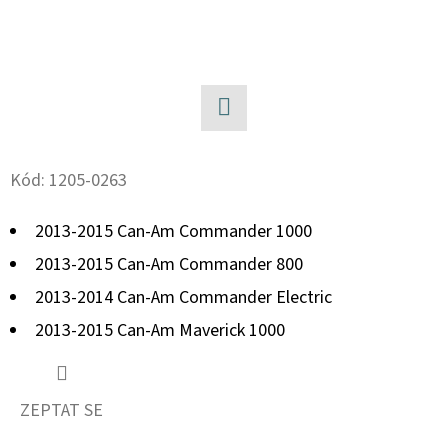
D
O
P
O
R
Facebook
U
Kód:
1205-0263
Č
U
2013-2015 Can-Am Commander 1000
J
2013-2015 Can-Am Commander 800
E
2013-2014 Can-Am Commander Electric
M
E
2013-2015 Can-Am Maverick 1000
BRZDOVÁ
ZEPTAT SE
HADICE
K