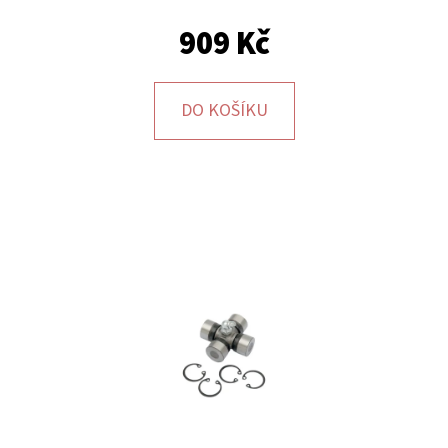
E
T
909 Kč
E
N
DO KOŠÍKU
A
J
Í
T
?
HLEDAT