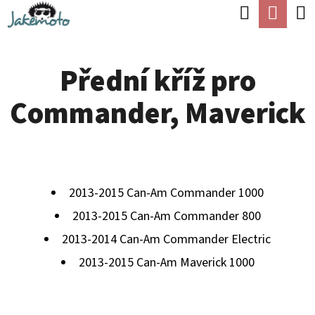
K
Hledat
Náku
Přejít
O
Zpět
Zpět
na
koší
Š
obsah
Přední kříž pro
Í
C
K
Commander, Maverick
O
P
O
T
2013-2015 Can-Am Commander 1000
Ř
2013-2015 Can-Am Commander 800
E
2013-2014 Can-Am Commander Electric
B
2013-2015 Can-Am Maverick 1000
U
J