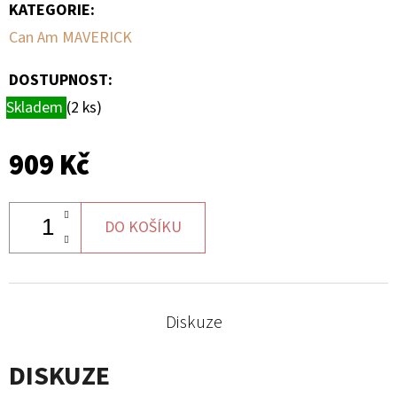
ZADNÍMU
KATEGORIE
:
TŘMENU
Can Am MAVERICK
PRAVÁ
1
DOSTUPNOST:
230
Kč
Skladem
(2 ks)
909 Kč
DO KOŠÍKU
Diskuze
DISKUZE