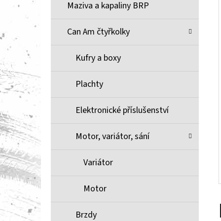
Í
Maziva a kapaliny BRP
P
A
Can Am čtyřkolky
BRZDOVÉ DESTIČKY ZE SLINUTÉHO KOVU
XCR MOOSE RACING NA X3
N
Kufry a boxy
1 100 Kč
E
L
Plachty
Elektronické příslušenství
Motor, variátor, sání
Variátor
Motor
Brzdy