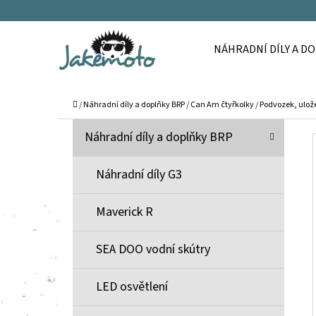
K
Přejít
O
Zpět
Zpět
na
NÁHRADNÍ DÍLY A D
Š
do
do
obsah
Í
obchodu
obchodu
C
K
Domů
/
Náhradní díly a doplňky BRP
/
Can Am čtyřkolky
/
Podvozek, ulože
P
K
Přeskočit
Náhradní díly a doplňky BRP
A
O
kategorie
T
S
Náhradní díly G3
E
T
G
Maverick R
O
R
R
A
SEA DOO vodní skútry
I
N
E
N
LED osvětlení