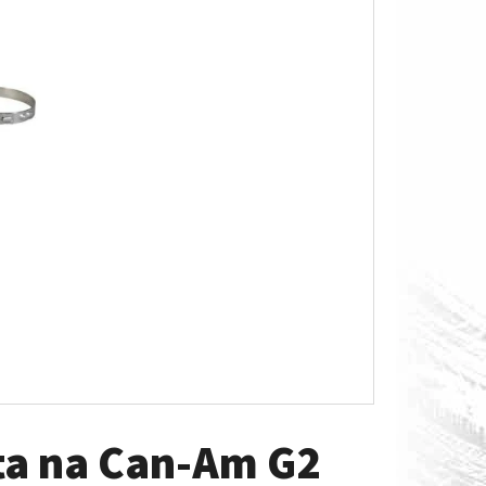
O S MĚŘÁKEM PALIVA CAN-
ta na Can-Am G2