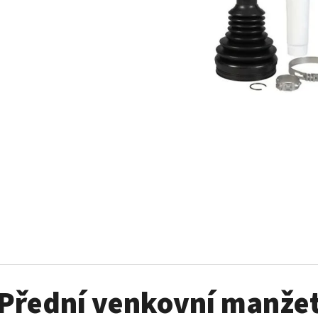
SADA ŠROUBŮ A MATIC KOL G2
PALIVOVÉ ČERPADL
AM
980 Kč
10 900 Kč
Přední venkovní manže