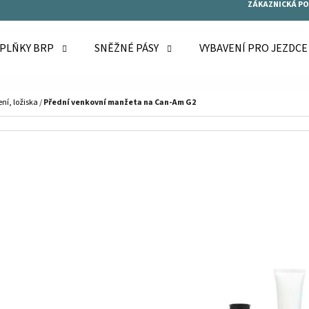
ZÁKAZNICKÁ P
OPLŇKY BRP
SNĚŽNÉ PÁSY
VYBAVENÍ PRO JEZDC
O POTŘEBUJETE NAJÍT?
ní, ložiska
/
Přední venkovní manžeta na Can-Am G2
HLEDAT
DOPORUČUJEME