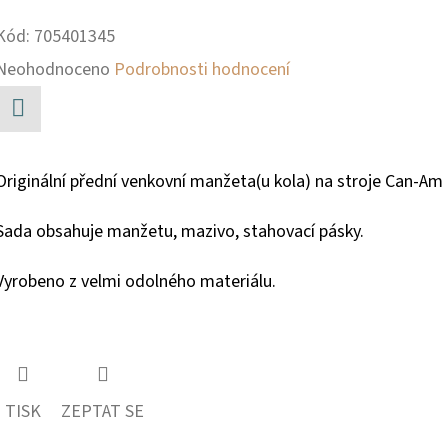
Kód:
705401345
Průměrné
Neohodnoceno
Podrobnosti hodnocení
hodnocení
produktu
Facebook
je
Originální přední venkovní manžeta(u kola) na stroje Can-Am
0,0
Sada obsahuje manžetu, mazivo, stahovací pásky.
z
5
Vyrobeno z velmi odolného materiálu.
hvězdiček.
TISK
ZEPTAT SE