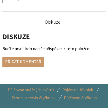
MAVERICK
X3
6
237
Diskuze
Kč
DISKUZE
Buďte první, kdo napíše příspěvek k této položce.
PŘIDAT KOMENTÁŘ
Z
Půjčovna sněžných skútrů
Půjčovna tříkolek
Á
Prodej a servis čtyřkolek
Půjčovna čtyřkolek
P