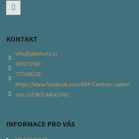
A
T
Facebook
Í
KONTAKT
info
@
jakemoto.cz
605272589
777340228
https://www.facebook.com/BRP-Centrum-Jakem
oto-101963144542345/
INFORMACE PRO VÁS