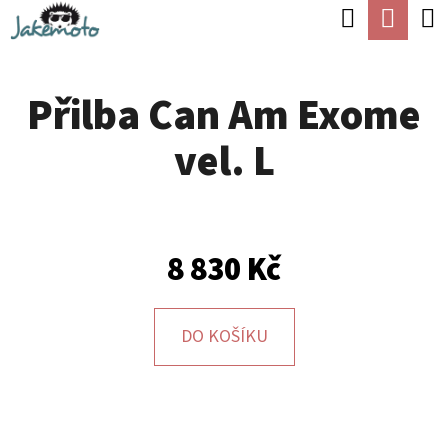
K
Hledat
Náku
Přejít
O
Zpět
Zpět
na
koší
Š
obsah
Přilba Can Am Exome
Í
C
K
vel. L
O
P
O
T
8 830 Kč
Ř
E
DO KOŠÍKU
B
U
J