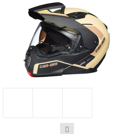
E
T
E
N
A
J
Í
T
?
HLEDAT