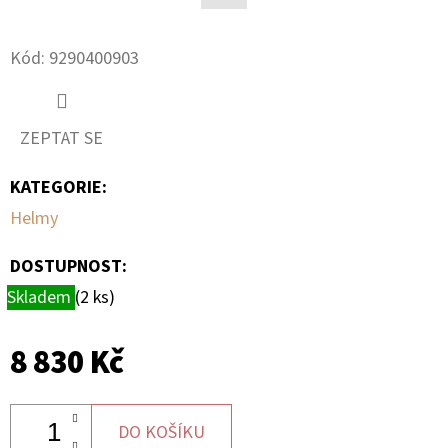
Facebook
D
Kód:
9290400903
O
P
O
ZEPTAT SE
R
U
KATEGORIE
:
Č
Helmy
U
J
DOSTUPNOST:
E
Skladem
(2 ks)
M
E
8 830 Kč
BRZDOVÁ
HADIČKA
DO KOŠÍKU
ZADNÍ