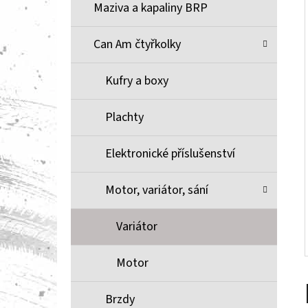
Í
Maziva a kapaliny BRP
P
A
Can Am čtyřkolky
BRZDOVÉ DESTIČKY ZE SLINUTÉHO KOVU
XCR MOOSE RACING NA X3
N
Kufry a boxy
1 100 Kč
E
L
Plachty
Elektronické příslušenství
Motor, variátor, sání
Variátor
Motor
Brzdy