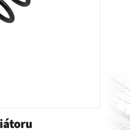
O S MĚŘÁKEM PALIVA CAN-
iátoru