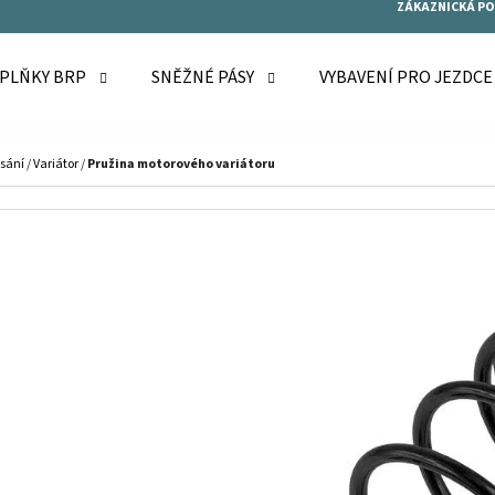
ZÁKAZNICKÁ P
OPLŇKY BRP
SNĚŽNÉ PÁSY
VYBAVENÍ PRO JEZDC
O POTŘEBUJETE NAJÍT?
 sání
/
Variátor
/
Pružina motorového variátoru
HLEDAT
DOPORUČUJEME