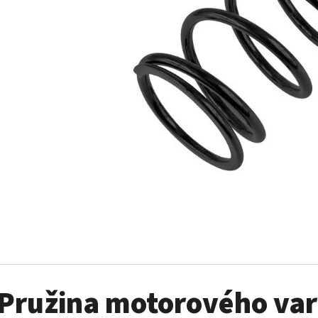
SADA ŠROUBŮ A MATIC KOL G2
PALIVOVÉ ČERPADL
AM
980 Kč
10 900 Kč
Pružina motorového var