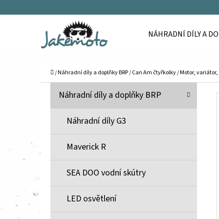
K
Přejít
O
Zpět
Zpět
na
NÁHRADNÍ DÍLY A D
Š
do
do
obsah
Í
obchodu
obchodu
C
K
Domů
/
Náhradní díly a doplňky BRP
/
Can Am čtyřkolky
/
Motor, variátor,
P
K
Přeskočit
Náhradní díly a doplňky BRP
A
O
kategorie
T
S
Náhradní díly G3
E
T
G
Maverick R
O
R
R
A
SEA DOO vodní skútry
I
N
E
N
LED osvětlení