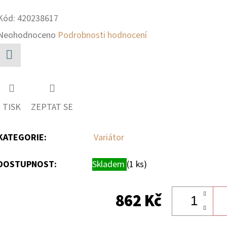
Kód:
420238617
Průměrné
Neohodnoceno
Podrobnosti hodnocení
hodnocení
produktu
Facebook
je
0,0
TISK
ZEPTAT SE
z
5
KATEGORIE
:
Variátor
hvězdiček.
DOSTUPNOST:
Skladem
(1 ks)
862 Kč