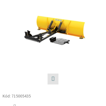
E
T
E
N
A
J
Í
T
?
Facebook
HLEDAT
Kód:
715005435