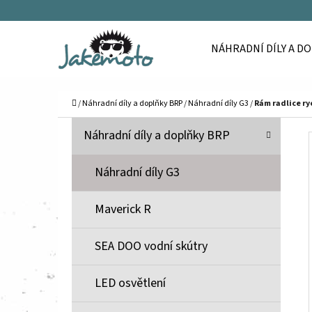
K
Přejít
O
Zpět
Zpět
na
NÁHRADNÍ DÍLY A D
Š
do
do
obsah
Í
obchodu
obchodu
C
K
Domů
/
Náhradní díly a doplňky BRP
/
Náhradní díly G3
/
Rám radlice r
P
K
Přeskočit
Náhradní díly a doplňky BRP
A
O
kategorie
T
S
Náhradní díly G3
E
T
G
Maverick R
O
R
R
A
SEA DOO vodní skútry
I
N
E
N
LED osvětlení