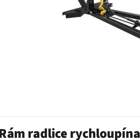
SADA ŠROUBŮ A MATIC KOL G2
PALIVOVÉ ČERPADL
AM
980 Kč
10 900 Kč
Rám radlice rychloupín