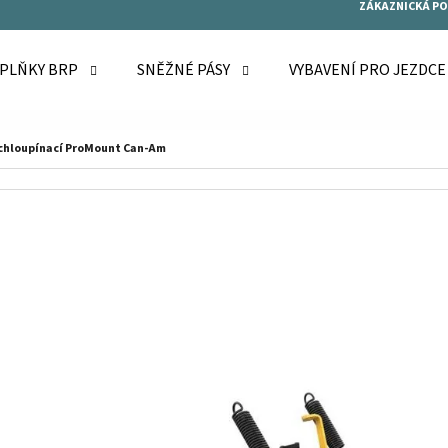
ZÁKAZNICKÁ P
OPLŇKY BRP
SNĚŽNÉ PÁSY
VYBAVENÍ PRO JEZDC
O POTŘEBUJETE NAJÍT?
ychloupínací ProMount Can-Am
HLEDAT
DOPORUČUJEME