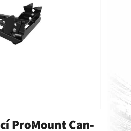
O S MĚŘÁKEM PALIVA CAN-
ací ProMount Can-