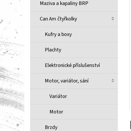
Í
Maziva a kapaliny BRP
P
A
Can Am čtyřkolky
BRZDOVÉ DESTIČKY ZE SLINUTÉHO KOVU
XCR MOOSE RACING NA X3
N
Kufry a boxy
1 100 Kč
E
L
Plachty
Elektronické příslušenství
Motor, variátor, sání
Variátor
Motor
Brzdy