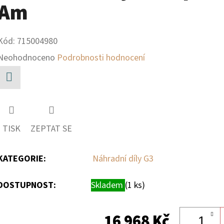
Am
Kód:
715004980
Průměrné
Neohodnoceno
Podrobnosti hodnocení
hodnocení
produktu
Facebook
je
0,0
TISK
ZEPTAT SE
z
5
KATEGORIE
:
Náhradní díly G3
hvězdiček.
DOSTUPNOST:
Skladem
(1 ks)
16 968 Kč