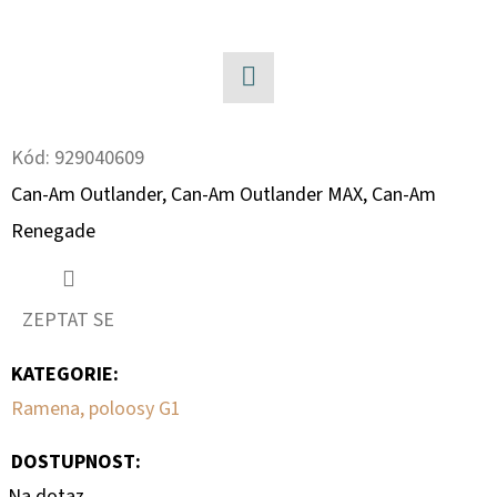
D
O
P
Facebook
O
Kód:
929040609
R
U
Can-Am Outlander, Can-Am Outlander MAX, Can-Am
Č
Renegade
U
J
E
ZEPTAT SE
M
E
KATEGORIE
:
Ramena, poloosy G1
PALIVOVÉ
DOSTUPNOST:
ČERPADLO
S
Na dotaz