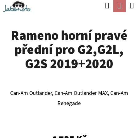
K
Hledat
Náku
Přejít
O
Zpět
Zpět
na
koší
Š
obsah
Rameno horní pravé
Í
C
K
přední pro G2,G2L,
O
P
G2S 2019+2020
O
T
Ř
Can-Am Outlander, Can-Am Outlander MAX, Can-Am
E
Renegade
B
U
J