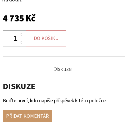
MĚŘÁKEM
PALIVA
CAN-
4 735 Kč
AM
10
900
Kč
DO KOŠÍKU
Diskuze
DISKUZE
Buďte první, kdo napíše příspěvek k této položce.
PŘIDAT KOMENTÁŘ