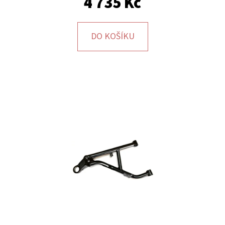
4 735 Kč
E
T
E
DO KOŠÍKU
N
A
J
Í
T
?
HLEDAT