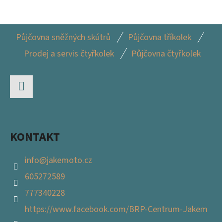
Z
Půjčovna sněžných skútrů
Půjčovna tříkolek
Á
Prodej a servis čtyřkolek
Půjčovna čtyřkolek
P
A
T
Facebook
Í
KONTAKT
info
@
jakemoto.cz
605272589
777340228
https://www.facebook.com/BRP-Centrum-Jakem