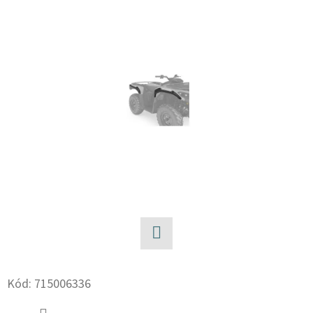
E
T
E
N
A
J
Í
T
?
Facebook
HLEDAT
Kód:
715006336