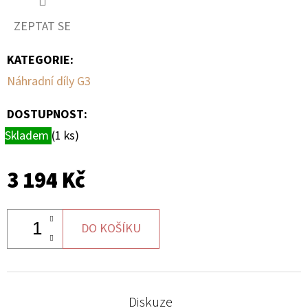
ZEPTAT SE
D
O
KATEGORIE
:
P
Náhradní díly G3
O
R
DOSTUPNOST:
U
Skladem
(1 ks)
Č
U
J
3 194 Kč
E
M
E
DO KOŠÍKU
BRZDOVÁ
HADICE
Diskuze
LZ,