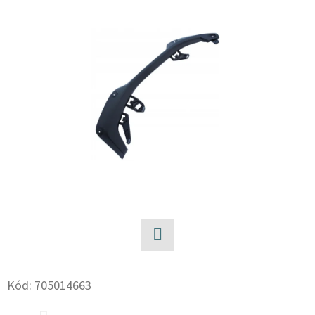
E
T
E
N
A
J
Í
T
?
Facebook
HLEDAT
Kód:
705014663