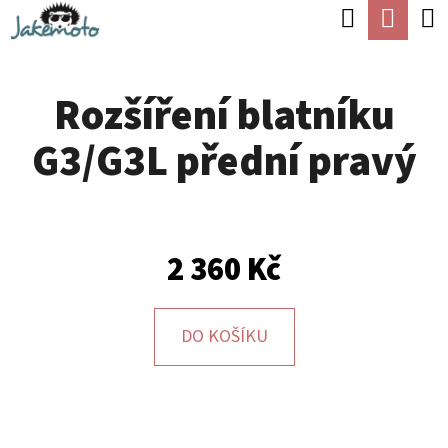
K
Hledat
Náku
Přejít
O
Zpět
Zpět
na
koší
Š
obsah
Rozšíření blatníku
Í
C
K
G3/G3L přední pravý
O
P
O
T
2 360 Kč
Ř
E
DO KOŠÍKU
B
U
J