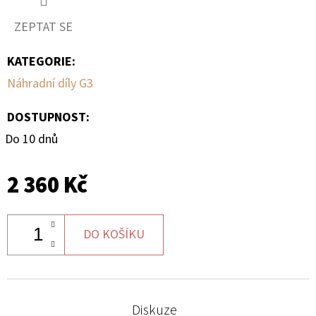
ZEPTAT SE
D
O
KATEGORIE
:
P
Náhradní díly G3
O
R
DOSTUPNOST:
U
Do 10 dnů
Č
U
J
2 360 Kč
E
M
E
DO KOŠÍKU
BRZDOVÁ
HADICE
Diskuze
K