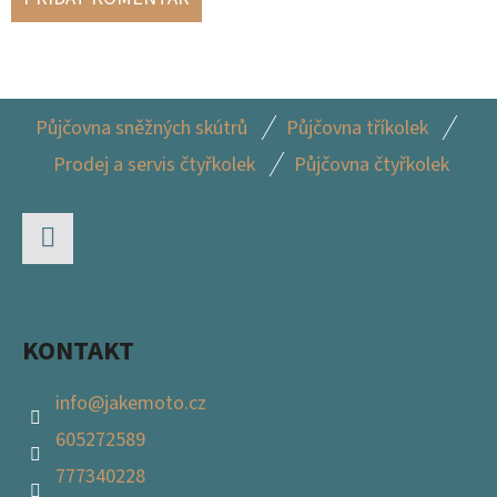
Z
Půjčovna sněžných skútrů
Půjčovna tříkolek
Á
Prodej a servis čtyřkolek
Půjčovna čtyřkolek
P
A
T
Facebook
Í
KONTAKT
info
@
jakemoto.cz
605272589
777340228