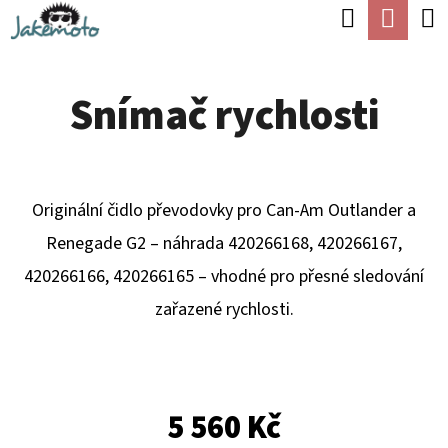
K
Hledat
Náku
Přejít
O
Zpět
Zpět
na
koší
Š
obsah
Snímač rychlosti
Í
C
K
O
P
Originální čidlo převodovky pro Can-Am Outlander a
O
Renegade G2 – náhrada 420266168, 420266167,
T
420266166, 420266165 – vhodné pro přesné sledování
Ř
zařazené rychlosti.
E
B
U
J
5 560 Kč