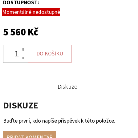
DOSTUPNOST:
MATIC
KOL
Momentálně nedostupné
G2
980
Kč
5 560 Kč
DO KOŠÍKU
Diskuze
DISKUZE
Buďte první, kdo napíše příspěvek k této položce.
PŘIDAT KOMENTÁŘ