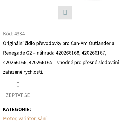
D
O
Facebook
P
Kód:
4334
O
R
Originální čidlo převodovky pro Can-Am Outlander a
U
Renegade G2 – náhrada 420266168, 420266167,
Č
420266166, 420266165 – vhodné pro přesné sledování
U
zařazené rychlosti.
J
E
M
E
ZEPTAT SE
KATEGORIE
:
SADA
Motor, variátor, sání
ŠROUBŮ
A