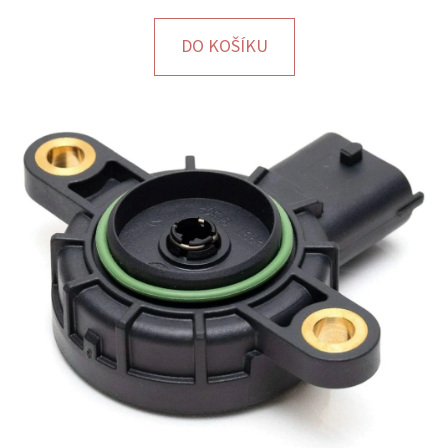
E
T
DO KOŠÍKU
E
N
A
J
Í
T
?
HLEDAT