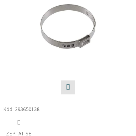
E
T
E
N
A
J
Í
T
?
Facebook
Kód:
293650138
HLEDAT
ZEPTAT SE