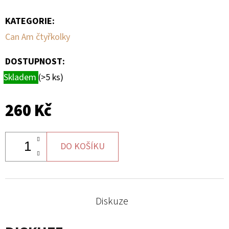
KATEGORIE
:
D
O
Can Am čtyřkolky
P
O
DOSTUPNOST:
R
Skladem
(>5 ks)
U
Č
260 Kč
U
J
E
DO KOŠÍKU
M
E
Diskuze
BRZDOVÝ
KOTOUČ
ZADNÍ