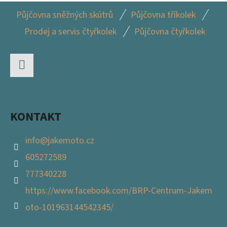
Z
Půjčovna sněžných skútrů
Půjčovna tříkolek
Á
Prodej a servis čtyřkolek
Půjčovna čtyřkolek
P
A
T
Facebook
Í
KONTAKT
info
@
jakemoto.cz
605272589
777340228
https://www.facebook.com/BRP-Centrum-Jakem
oto-101963144542345/