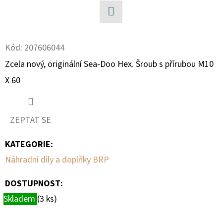
D
Facebook
O
P
Kód:
207606044
O
Zcela nový, originální Sea-Doo Hex.
Šroub s přírubou M10
R
X 60
U
Č
U
ZEPTAT SE
J
E
KATEGORIE
:
M
Náhradní díly a doplňky BRP
E
DOSTUPNOST:
Skladem
(3 ks)
TYČ
CAN-
AM