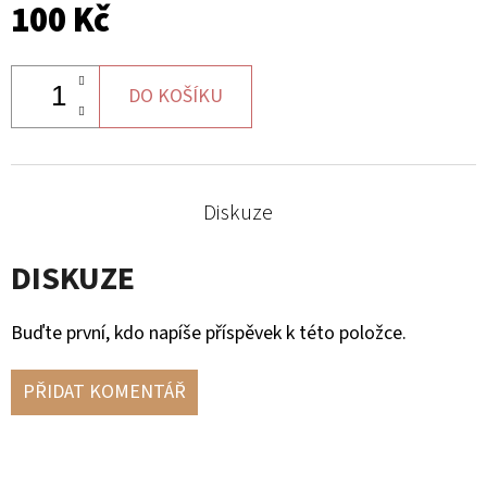
100 Kč
2
855
Kč
DO KOŠÍKU
Diskuze
DISKUZE
Buďte první, kdo napíše příspěvek k této položce.
PŘIDAT KOMENTÁŘ