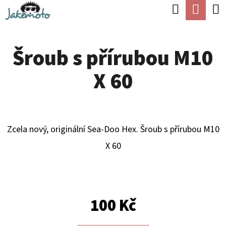
K
Hledat
Náku
Přejít
O
Zpět
Zpět
na
koší
Š
obsah
Šroub s přírubou M10
Í
C
K
X 60
O
P
O
T
Zcela nový, originální Sea-Doo Hex.
Šroub s přírubou M10
Ř
X 60
E
B
U
100 Kč
J