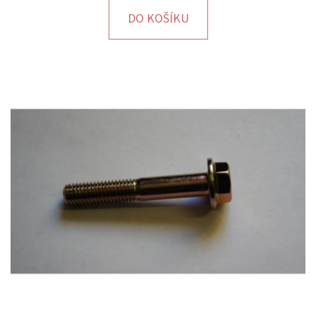
E
DO KOŠÍKU
T
E
N
A
J
Í
T
?
HLEDAT