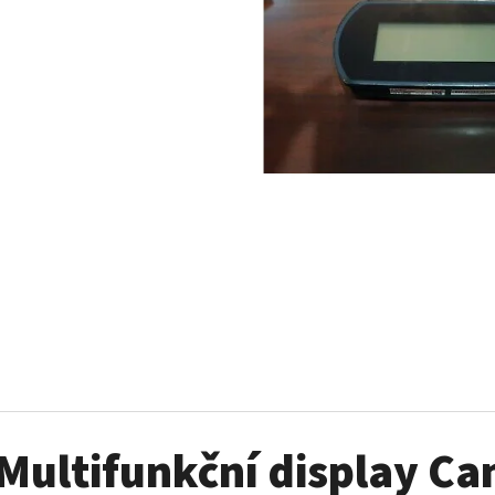
SADA ŠROUBŮ A MATIC KOL G2
PALIVOVÉ ČERPADL
AM
980 Kč
10 900 Kč
Multifunkční display C