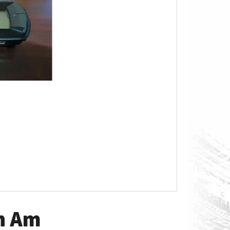
O S MĚŘÁKEM PALIVA CAN-
an Am