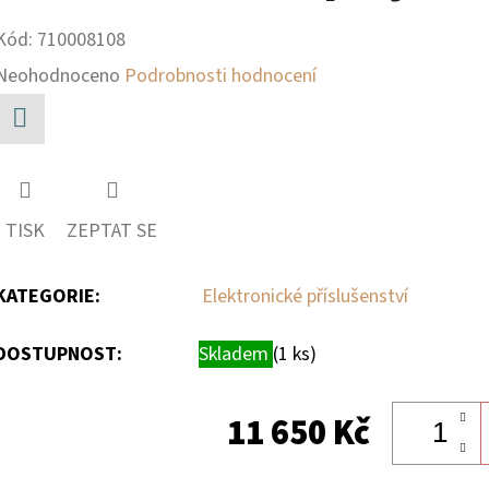
Kód:
710008108
Průměrné
Neohodnoceno
Podrobnosti hodnocení
hodnocení
produktu
Facebook
je
0,0
TISK
ZEPTAT SE
z
5
KATEGORIE
:
Elektronické příslušenství
hvězdiček.
DOSTUPNOST:
Skladem
(1 ks)
11 650 Kč