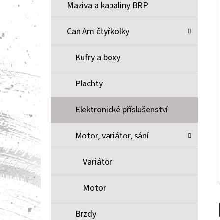
Í
Maziva a kapaliny BRP
P
A
Can Am čtyřkolky
BRZDOVÉ DESTIČKY ZE SLINUTÉHO KOVU
XCR MOOSE RACING NA X3
N
Kufry a boxy
1 100 Kč
E
L
Plachty
Elektronické příslušenství
Motor, variátor, sání
Variátor
Motor
Brzdy