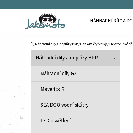
K
Přejít
O
Zpět
Zpět
na
NÁHRADNÍ DÍLY A D
Š
do
do
obsah
Í
obchodu
obchodu
C
K
Domů
/
Náhradní díly a doplňky BRP
/
Can Am čtyřkolky
/
Elektronické př
P
K
Přeskočit
Náhradní díly a doplňky BRP
A
O
kategorie
T
S
Náhradní díly G3
E
T
G
Maverick R
O
R
R
A
SEA DOO vodní skútry
I
N
E
N
LED osvětlení