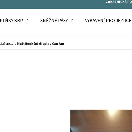
ZÁKAZNICKÁ P
OPLŇKY BRP
SNĚŽNÉ PÁSY
VYBAVENÍ PRO JEZDC
O POTŘEBUJETE NAJÍT?
íslušenství
/
Multifunkční display Can Am
HLEDAT
DOPORUČUJEME