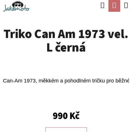
K
Hledat
Náku
Přejít
O
Zpět
Zpět
na
koší
Š
obsah
Triko Can Am 1973 vel.
Í
C
K
L černá
O
P
O
T
Can-Am 1973, měkkém a pohodlném tričku pro běžné noše
Ř
E
B
U
990 Kč
J