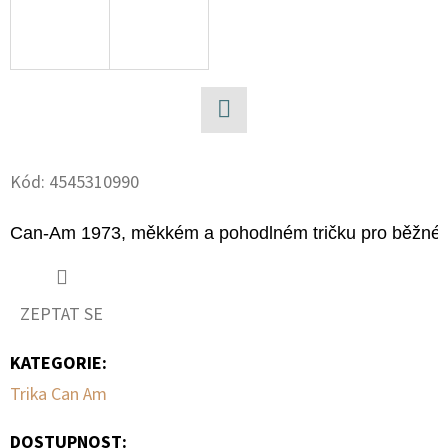
D
O
P
O
R
Facebook
U
Kód:
4545310990
Č
U
Can-Am 1973, měkkém a pohodlném tričku pro běžné noše
J
E
M
ZEPTAT SE
E
KATEGORIE
:
Trika Can Am
TYČ
CAN-
AM
DOSTUPNOST: