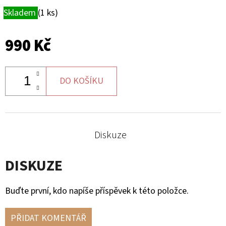
Skladem
(1 ks)
2
855
Kč
990 Kč
DO KOŠÍKU
Diskuze
DISKUZE
Buďte první, kdo napíše příspěvek k této položce.
PŘIDAT KOMENTÁŘ