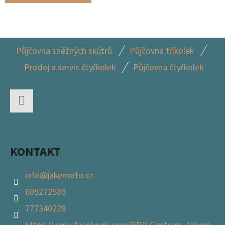
Z
Půjčovna sněžných skútrů
Půjčovna tříkolek
Á
Prodej a servis čtyřkolek
Půjčovna čtyřkolek
P
A
T
Facebook
Í
KONTAKT
info
@
jakemoto.cz
605272589
777340228