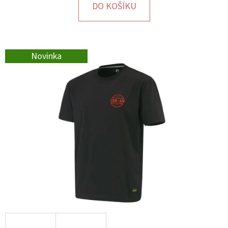
E
DO KOŠÍKU
T
E
N
Novinka
A
J
Í
T
?
HLEDAT