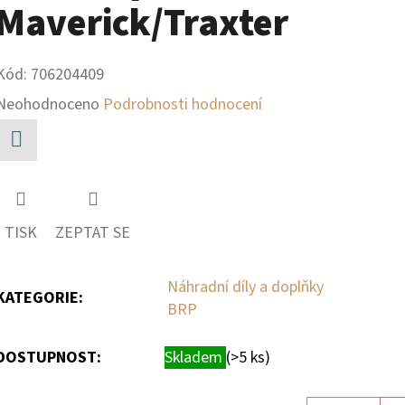
Maverick/Traxter
Kód:
706204409
Průměrné
Neohodnoceno
Podrobnosti hodnocení
hodnocení
produktu
Facebook
je
0,0
TISK
ZEPTAT SE
z
5
Náhradní díly a doplňky
KATEGORIE
:
BRP
hvězdiček.
DOSTUPNOST:
Skladem
(>5 ks)