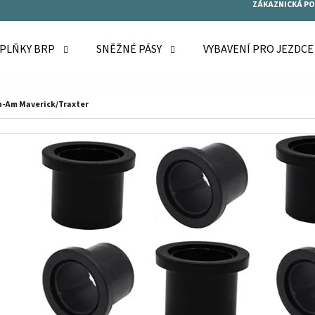
ZÁKAZNICKÁ P
OPLŇKY BRP
SNĚŽNÉ PÁSY
VYBAVENÍ PRO JEZDC
O POTŘEBUJETE NAJÍT?
n-Am Maverick/Traxter
HLEDAT
DOPORUČUJEME