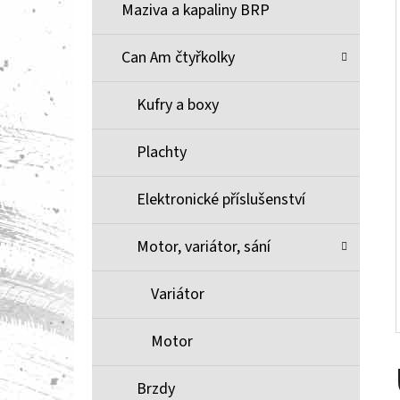
Í
Maziva a kapaliny BRP
P
A
Can Am čtyřkolky
BRZDOVÉ DESTIČKY ZE SLINUTÉHO KOVU
XCR MOOSE RACING NA X3
N
Kufry a boxy
1 100 Kč
E
L
Plachty
Elektronické příslušenství
Motor, variátor, sání
Variátor
Motor
Brzdy