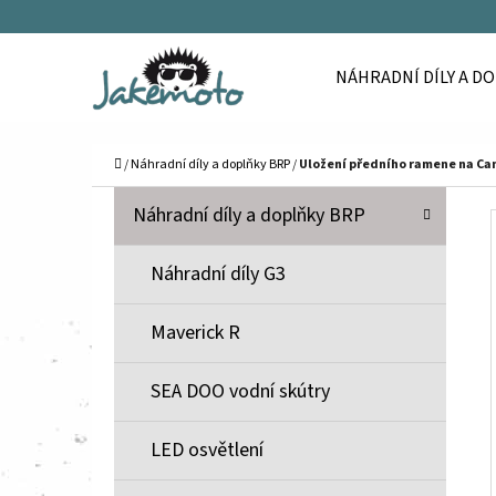
K
Přejít
O
Zpět
Zpět
na
NÁHRADNÍ DÍLY A D
Š
do
do
obsah
Í
obchodu
obchodu
C
K
Domů
/
Náhradní díly a doplňky BRP
/
Uložení předního ramene na Ca
P
K
Přeskočit
Náhradní díly a doplňky BRP
A
O
kategorie
T
S
Náhradní díly G3
E
T
G
Maverick R
O
R
R
A
SEA DOO vodní skútry
I
N
E
N
LED osvětlení