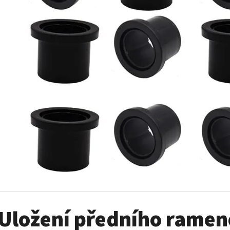
SADA ŠROUBŮ A MATIC KOL G2
PALIVOVÉ ČERPADL
AM
980 Kč
10 900 Kč
Uložení předního rame