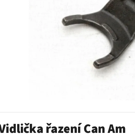
SADA ŠROUBŮ A MATIC KOL G2
PALIVOVÉ ČERPADL
AM
980 Kč
10 900 Kč
Vidlička řazení Can Am