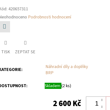
Kód:
420657311
Průměrné
Neohodnoceno
Podrobnosti hodnocení
hodnocení
produktu
Facebook
je
0,0
TISK
ZEPTAT SE
z
5
Náhradní díly a doplňky
KATEGORIE
:
BRP
hvězdiček.
DOSTUPNOST:
Skladem
(2 ks)
2 600 Kč