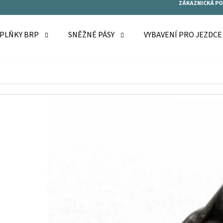
ZÁKAZNICKÁ P
OPLŇKY BRP
SNĚŽNÉ PÁSY
VYBAVENÍ PRO JEZDC
O POTŘEBUJETE NAJÍT?
HLEDAT
DOPORUČUJEME