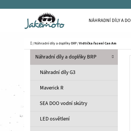
K
Přejít
O
Zpět
Zpět
na
NÁHRADNÍ DÍLY A D
Š
do
do
obsah
Í
obchodu
obchodu
C
K
Domů
/
Náhradní díly a doplňky BRP
/
Vidlička řazení Can Am
P
K
Přeskočit
Náhradní díly a doplňky BRP
A
O
kategorie
T
S
Náhradní díly G3
E
T
G
Maverick R
O
R
R
A
SEA DOO vodní skútry
I
N
E
N
LED osvětlení