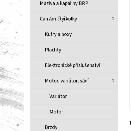
Í
Maziva a kapaliny BRP
P
A
Can Am čtyřkolky
BRZDOVÉ DESTIČKY ZE SLINUTÉHO KOVU
XCR MOOSE RACING NA X3
N
Kufry a boxy
1 100 Kč
E
L
Plachty
Elektronické příslušenství
Motor, variátor, sání
Variátor
Motor
Brzdy