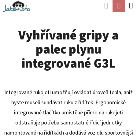
K
Hledat
Náku
Přejít
O
Zpět
Zpět
na
koší
Š
obsah
Vyhřívané gripy a
Í
C
K
palec plynu
O
P
integrované G3L
O
T
Ř
Integrované rukojeti umožňují ovládat úroveň tepla, aniž
E
byste museli sundávat ruku z řídítek. Ergonomické
B
integrované tlačítko umístěné přímo na rukojeti
U
odstraňuje potřebu samostatné řídicí jednotky
J
namontované na řídítkách a dodává vozidlu sportovnější