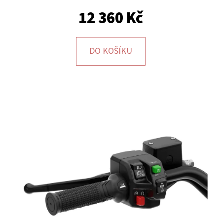
12 360 Kč
D
O
P
DO KOŠÍKU
O
R
U
Č
U
J
E
M
E
SADA
ŠROUBŮ
A