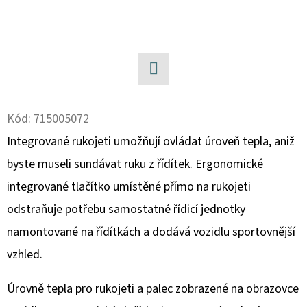
MATIC
KOL
G2
980
Kč
Facebook
Kód:
715005072
Integrované rukojeti umožňují ovládat úroveň tepla, aniž
byste museli sundávat ruku z řídítek. Ergonomické
integrované tlačítko umístěné přímo na rukojeti
odstraňuje potřebu samostatné řídicí jednotky
namontované na řídítkách a dodává vozidlu sportovnější
vzhled.
Úrovně tepla pro rukojeti a palec zobrazené na obrazovce