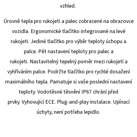
E
vzhled.
T
E
Úrovně tepla pro rukojeti a palec zobrazené na obrazovce
N
vozidla. Ergonomické tlačítko integrované na levé
A
rukojeti. Jediné tlačítko pro výběr teploty úchopu a
J
palce. Pět nastavení teploty pro palec a
Í
rukojeti. Nastavitelný tepelný poměr mezi rukojetí a
T
vyhříváním palce. Podržte tlačítko pro rychlé dosažení
?
maximálního tepla. Pamatuje si vaše poslední nastavení
teploty. Vodotěsné těsnění IP67 chrání před
prvky. Vyhovující ECE. Plug-and-play instalace. Upínací
úchyty, není potřeba lepidlo.
HLEDAT