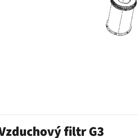
SADA ŠROUBŮ A MATIC KOL G2
PALIVOVÉ ČERPADL
AM
980 Kč
10 900 Kč
Vzduchový filtr G3