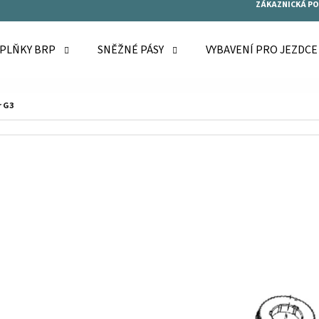
ZÁKAZNICKÁ P
OPLŇKY BRP
SNĚŽNÉ PÁSY
VYBAVENÍ PRO JEZDC
O POTŘEBUJETE NAJÍT?
r G3
HLEDAT
DOPORUČUJEME