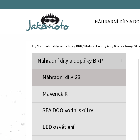
K
Přejít
O
Zpět
Zpět
na
NÁHRADNÍ DÍLY A D
Š
do
do
obsah
Í
obchodu
obchodu
C
K
Domů
/
Náhradní díly a doplňky BRP
/
Náhradní díly G3
/
Vzduchový filt
P
K
Přeskočit
Náhradní díly a doplňky BRP
A
O
kategorie
T
S
Náhradní díly G3
E
T
G
Maverick R
O
R
R
A
SEA DOO vodní skútry
I
N
E
N
LED osvětlení