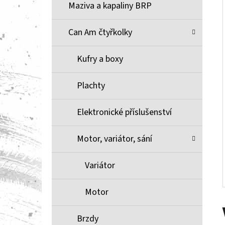
Í
Maziva a kapaliny BRP
P
A
Can Am čtyřkolky
BRZDOVÉ DESTIČKY ZE SLINUTÉHO KOVU
XCR MOOSE RACING NA X3
N
Kufry a boxy
1 100 Kč
E
L
Plachty
Elektronické příslušenství
Motor, variátor, sání
Variátor
Motor
Brzdy