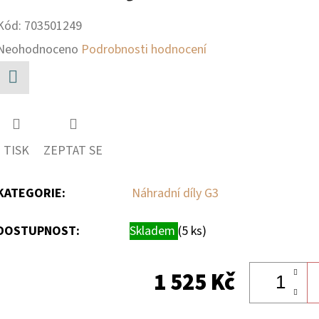
Kód:
703501249
Průměrné
Neohodnoceno
Podrobnosti hodnocení
hodnocení
produktu
Facebook
je
0,0
TISK
ZEPTAT SE
z
5
KATEGORIE
:
Náhradní díly G3
hvězdiček.
DOSTUPNOST:
Skladem
(5 ks)
1 525 Kč