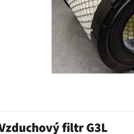
SADA ŠROUBŮ A MATIC KOL G2
PALIVOVÉ ČERPADL
AM
980 Kč
10 900 Kč
Vzduchový filtr G3L