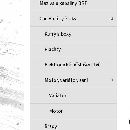
Í
Maziva a kapaliny BRP
P
A
Can Am čtyřkolky
BRZDOVÉ DESTIČKY ZE SLINUTÉHO KOVU
XCR MOOSE RACING NA X3
N
Kufry a boxy
1 100 Kč
E
L
Plachty
Elektronické příslušenství
Motor, variátor, sání
Variátor
Motor
Brzdy