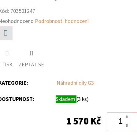
Kód:
703501247
Průměrné
Neohodnoceno
Podrobnosti hodnocení
hodnocení
produktu
Facebook
je
0,0
TISK
ZEPTAT SE
z
5
KATEGORIE
:
Náhradní díly G3
hvězdiček.
DOSTUPNOST:
Skladem
(3 ks)
1 570 Kč