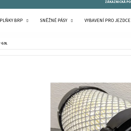
ZÁKAZNICKÁ P
OPLŇKY BRP
SNĚŽNÉ PÁSY
VYBAVENÍ PRO JEZDC
O POTŘEBUJETE NAJÍT?
r G3L
HLEDAT
DOPORUČUJEME