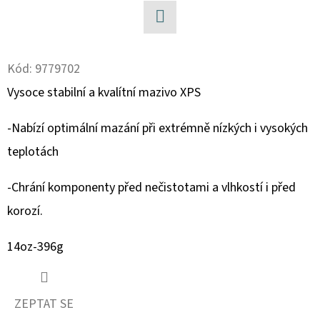
D
Facebook
O
P
Kód:
9779702
O
Vysoce stabilní a kvalítní mazivo XPS
R
U
-Nabízí optimální mazání při extrémně nízkých i vysokých
Č
teplotách
U
J
-Chrání komponenty před nečistotami a vlhkostí i před
E
korozí.
M
E
14oz-396g
SADA
ŠROUBŮ
ZEPTAT SE
A