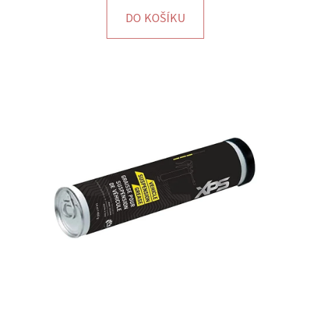
E
DO KOŠÍKU
T
E
N
A
J
Í
T
?
HLEDAT