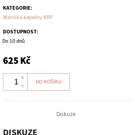
MATIC
KOL
KATEGORIE
:
G2
Maziva a kapaliny BRP
980
Kč
DOSTUPNOST:
Do 10 dnů
625 Kč
DO KOŠÍKU
Diskuze
DISKUZE