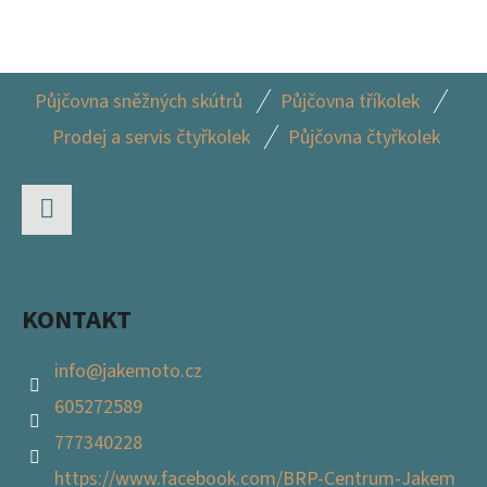
Z
Půjčovna sněžných skútrů
Půjčovna tříkolek
Á
Prodej a servis čtyřkolek
Půjčovna čtyřkolek
P
A
T
Facebook
Í
KONTAKT
info
@
jakemoto.cz
605272589
777340228
https://www.facebook.com/BRP-Centrum-Jakem