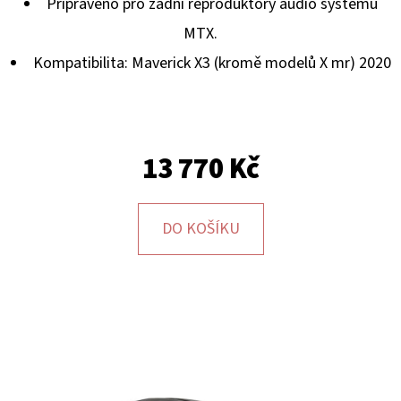
E
Připraveno pro zadní reproduktory audio systému
T
MTX.
E
Kompatibilita: Maverick X3 (kromě modelů X mr) 2020
N
A
J
13 770 Kč
Í
T
DO KOŠÍKU
?
HLEDAT