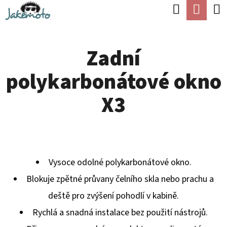
K
Hledat
Náku
Přejít
O
Zpět
Zpět
na
koší
Š
obsah
Zadní
Í
C
K
polykarbonátové okno
O
P
X3
O
T
Ř
E
Vysoce odolné polykarbonátové okno.
B
Blokuje zpětné průvany čelního skla nebo prachu a
U
deště pro zvýšení pohodlí v kabině.
J
Rychlá a snadná instalace bez použití nástrojů.