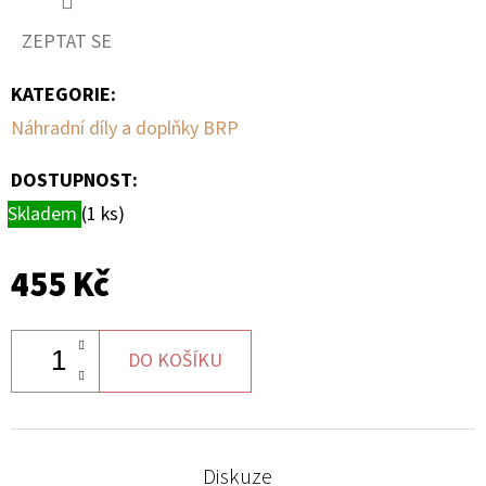
ZEPTAT SE
D
O
KATEGORIE
:
P
Náhradní díly a doplňky BRP
O
R
DOSTUPNOST:
U
Skladem
(1 ks)
Č
U
J
455 Kč
E
M
E
DO KOŠÍKU
BRZDOVÁ
HADICE
Diskuze
LZ,