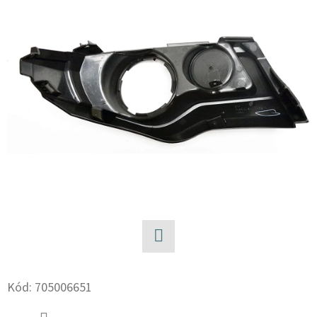
E
T
E
N
A
J
Í
T
?
Facebook
HLEDAT
Kód:
705006651