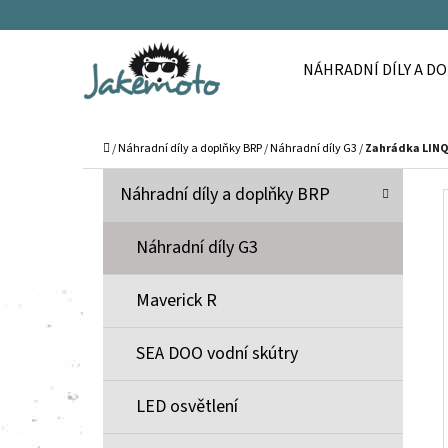
K
Přejít
O
Zpět
Zpět
na
NÁHRADNÍ DÍLY A D
Š
do
do
obsah
Í
obchodu
obchodu
C
K
Domů
/
Náhradní díly a doplňky BRP
/
Náhradní díly G3
/
Zahrádka LINQ
P
K
Přeskočit
Náhradní díly a doplňky BRP
A
O
kategorie
T
S
Náhradní díly G3
E
T
G
Maverick R
O
R
R
A
SEA DOO vodní skútry
I
N
E
N
LED osvětlení