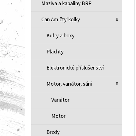
Í
Maziva a kapaliny BRP
P
A
Can Am čtyřkolky
BRZDOVÉ DESTIČKY ZE SLINUTÉHO KOVU
XCR MOOSE RACING NA X3
N
Kufry a boxy
1 100 Kč
E
L
Plachty
Elektronické příslušenství
Motor, variátor, sání
Variátor
Motor
Brzdy