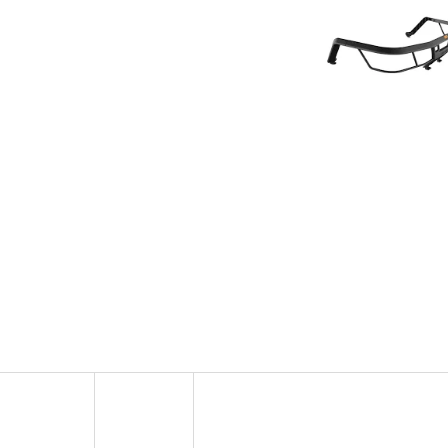
SADA ŠROUBŮ A MATIC KOL G2
PALIVOVÉ ČERPADL
AM
980 Kč
10 900 Kč