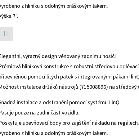
Vyrobeno z hliníku s odolným práškovým lakem.
Výška 7".
Facebook
Elegantní, výrazný design věnovaný zadnímu nosiči
Prémiová hliníková konstrukce s robustní středovou odlévací
připevněnou pomocí litých patek s integrovanými pákami lin
Možnost instalace držáků nástrojů (715008896) na středový 
Snadná instalace a odstranění pomocí systému LinQ.
Pasuje pouze na zadní část vozidla.
Poskytuje upevňovací body pro zajištění nákladu na regálech.
Vyrobeno z hliníku s odolným práškovým lakem.