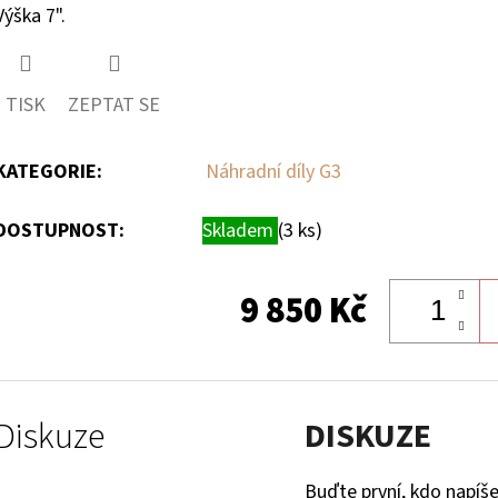
Výška 7".
TISK
ZEPTAT SE
KATEGORIE
:
Náhradní díly G3
DOSTUPNOST:
Skladem
(3 ks)
9 850 Kč
Diskuze
DISKUZE
Buďte první, kdo napíše