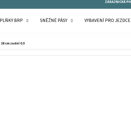
ZÁKAZNICKÁ P
OPLŇKY BRP
SNĚŽNÉ PÁSY
VYBAVENÍ PRO JEZDC
O POTŘEBUJETE NAJÍT?
 18 cm zadní G3
HLEDAT
DOPORUČUJEME