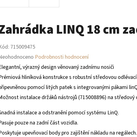
Zahrádka LINQ 18 cm za
Kód:
715009475
Průměrné
Neohodnoceno
Podrobnosti hodnocení
hodnocení
Elegantní, výrazný design věnovaný zadnímu nosiči
produktu
Prémiová hliníková konstrukce s robustní středovou odlévací
je
připevněnou pomocí litých patek s integrovanými pákami lin
0,0
Možnost instalace držáků nástrojů (715008896) na středový 
z
Snadná instalace a odstranění pomocí systému LinQ.
5
Pasuje pouze na zadní část vozidla.
hvězdiček.
Poskytuje upevňovací body pro zajištění nákladu na regálech.